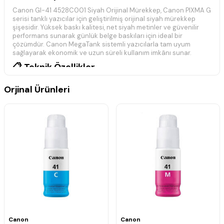
Canon GI-41 4528C001 Siyah Orijinal Mürekkep, Canon PIXMA G
serisi tanklı yazıcılar için geliştirilmiş orijinal siyah mürekkep
şişesidir. Yüksek baskı kalitesi, net siyah metinler ve güvenilir
performans sunarak günlük belge baskıları için ideal bir
çözümdür. Canon MegaTank sistemli yazıcılarla tam uyum
sağlayarak ekonomik ve uzun süreli kullanım imkânı sunar.
📋 Teknik Özellikler
Marka:
Canon
Orjinal Ürünleri
Model:
GI-41
Ürün Kodu:
4528C001
Renk:
Siyah
Ürün Tipi:
Orijinal Mürekkep
Baskı Teknolojisi:
Mürekkep Püskürtmeli (Inkjet)
Mürekkep Kapasitesi:
70 ml
Uyumluluk:
Canon PIXMA G Serisi
Durum:
Orijinal
🖨️ Uyumlu Yazıcı Modelleri
Canon Pixma G1420 Orijinal Mürekkep
Canon Pixma G1460 Orijinal Mürekkep
Canon Pixma G2420 Orijinal Mürekkep
Canon Pixma G2460 Orijinal Mürekkep
Canon Pixma G2470 Orijinal Mürekkep
Canon
Canon
Canon Pixma G3420 Orijinal Mürekkep