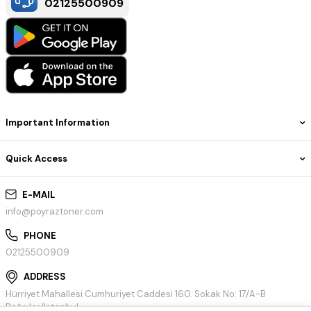
02125500909
Important Information
Quick Access
E-MAIL
info@poyraztoner.com
PHONE
02125500909
ADDRESS
Hürriyet Mahallesi Cumhuriyet Caddesi 160. Sokak No: 17/A-B
Bağcılar/İstanbul