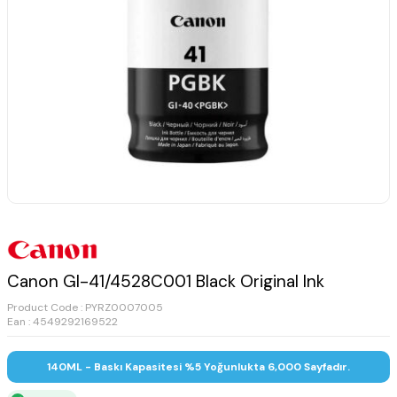
Canon GI-41/4528C001 Black Original Ink
Product Code :
PYRZ0007005
Ean : 4549292169522
140ML - Baskı Kapasitesi %5 Yoğunlukta 6,000 Sayfadır.