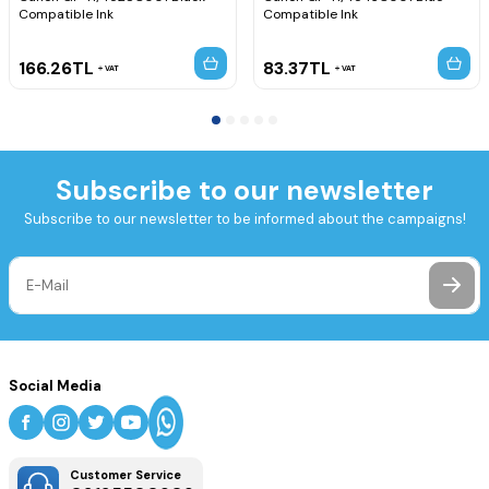
Compatible Ink
Compatible Ink
166.26
TL
83.37
TL
VAT
VAT
Subscribe to our newsletter
Subscribe to our newsletter to be informed about the campaigns!
Social Media
Customer Service