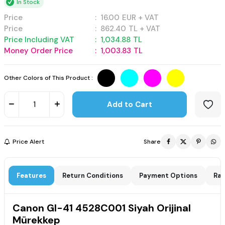
In Stock
Price
:
16.00
EUR + VAT
Price
:
862.40
TL + VAT
Price Including VAT
:
1,034.88
TL
Money Order Price
:
1,003.83
TL
Other Colors of This Product :
Add to Cart
Price Alert
Share
Features
Return Conditions
Payment Options
Rat
Canon GI-41 4528C001 Siyah Orijinal
Mürekkep