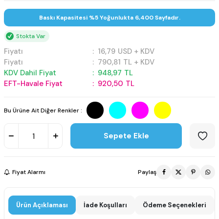
Baskı Kapasitesi %5 Yoğunlukta 6,400 Sayfadır.
Stokta Var
Fiyatı
:
16,79
USD + KDV
Fiyatı
:
790,81
TL + KDV
KDV Dahil Fiyat
:
948,97
TL
EFT-Havale Fiyat
:
920,50
TL
Bu Ürüne Ait Diğer Renkler :
Sepete Ekle
Fiyat Alarmı
Paylaş
Ürün Açıklaması
İade Koşulları
Ödeme Seçenekleri