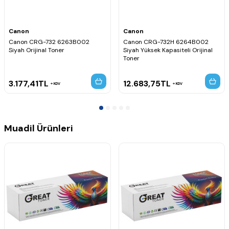
Canlı ve doğru renkler sunar.
Net grafikler ve profesyonel baskılar sağlar.
Yazıcınızla tam uyumlu çalışır.
Canon
Canon
Uyumlu Yazıcı Modelleri
Canon CRG-732 6263B002
Canon CRG-732H 6264B002
Siyah Orijinal Toner
Siyah Yüksek Kapasiteli Orijinal
Canon i-SENSYS LBP-7780Cdn
Toner
Canon i-SENSYS LBP-7780Cx
3.177,41
TL
12.683,75
TL
KDV
KDV
Muadil Ürünleri