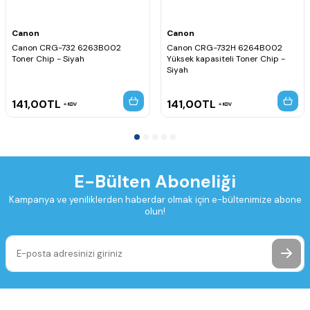
Canon
Canon
Canon CRG-732 6263B002
Canon CRG-732H 6264B002
Toner Chip - Siyah
Yüksek kapasiteli Toner Chip -
Siyah
141,00
TL
141,00
TL
KDV
KDV
E-Bülten Aboneliği
Kampanya ve yeniliklerden haberdar olmak için e-bültenimize abone
olun!