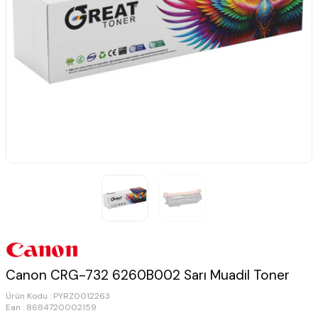
Canon CRG-732 6260B002 Sarı Muadil Toner
Ürün Kodu :
PYRZ0012263
Ean : 8684720002159