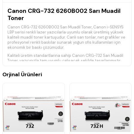
Canon CRG-732 6260B002 Sarı Muadil
Toner
Canon CRG-732 6260B002 Sarı Muadil Toner, Canon i-SENSYS
LBP serisi renkli lazer yazıcılarla uyumlu olarak üretilmiş yüksek
kaliteli muadil toner kartuşudur. Canlı sarı tonlar, net grafikler ve
profesyonel renkli baskılar sunarak yoğun ofis kullanımları için
ekonomik bir baskı çözümüdür.
Kaliteli üretim standartlarına sahip Canon CRG-732 Sarı Muadil
Toner, yazıcınızla tam uyumlu çalışacak şekilde tasarlanmıştır.
Belgeler ve görsellerde yüksek renk doğruluğu sağlayarak ilk
sayfadan son sayfaya kadar tutarlı baskı performansı sunar.
Orjinal Ürünleri
Yaklaşık
6.400 sayfa
baskı kapasitesine sahiptir. Gerçek baskı
kapasitesi; baskı yoğunluğu, sayfa içeriği ve kullanım koşullarına
göre değişiklik gösterebilir.
Teknik Özellikler
Ürün Kodu:
CRG-732 / 6260B002
Ürün Tipi:
Muadil Toner Kartuşu
Baskı Kapasitesi:
Yaklaşık
6.400 Sayfa
Renk:
Sarı
Baskı Teknolojisi:
Renkli Lazer
Yüksek kaliteli muadil üründür.