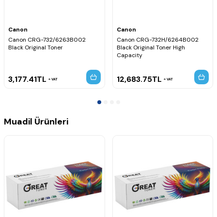
Baskı Teknolojisi:
Renkli Lazer
Orijinal Canon ürünüdür.
Canlı ve doğru renkler sunar.
Yazıcınızla tam uyumlu çalışır.
Canon
Canon
Yüksek hacimli baskılar için güvenilir performans sağlar.
Canon CRG-732/6263B002
Canon CRG-732H/6264B002
Black Original Toner
Black Original Toner High
Uyumlu Yazıcı Modelleri
Capacity
Canon i-SENSYS LBP-7780Cdn
Canon i-SENSYS LBP-7780Cx
3,177.41
TL
12,683.75
TL
VAT
VAT
Muadil Ürünleri