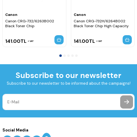
Canon
Canon
Canon CRG-732/6263B002
Canon CRG-732H/6264B002
Black Toner Chip
Black Toner Chip High Capacity
141.00
TL
141.00
TL
VAT
VAT
Subscribe to our newsletter
Subscribe to our newsletter to be informed about the campaigns!
Social Media