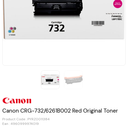
Canon CRG-732/6261B002 Red Original Toner
Product Code :
PYRZ0011384
Ean : 4960999974019