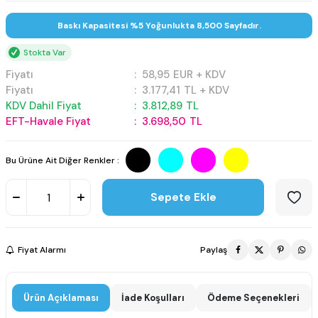
Baskı Kapasitesi %5 Yoğunlukta 8,500 Sayfadır.
Stokta Var
Fiyatı
:
58,95
EUR + KDV
Fiyatı
:
3.177,41
TL + KDV
KDV Dahil Fiyat
:
3.812,89
TL
EFT-Havale Fiyat
:
3.698,50
TL
Bu Ürüne Ait Diğer Renkler :
Sepete Ekle
Fiyat Alarmı
Paylaş
Ürün Açıklaması
İade Koşulları
Ödeme Seçenekleri