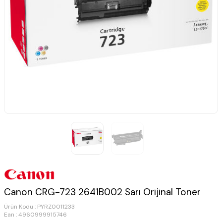
Canon CRG-723 2641B002 Sarı Orijinal Toner
Ürün Kodu :
PYRZ0011233
Ean : 4960999915746