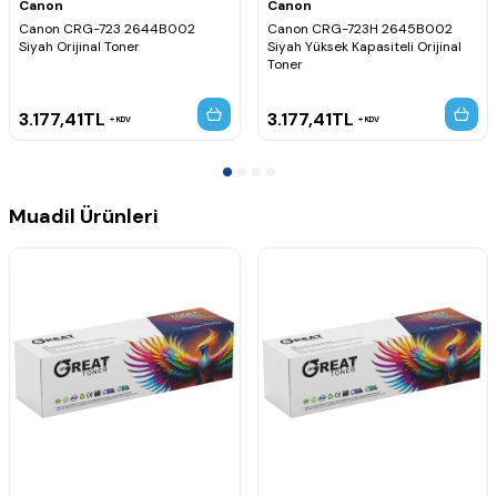
Canon
Canon
Canon CRG-723 2644B002
Canon CRG-723H 2645B002
Siyah Orijinal Toner
Siyah Yüksek Kapasiteli Orijinal
Toner
3.177,41
TL
3.177,41
TL
KDV
KDV
Muadil Ürünleri