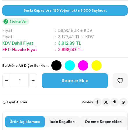
Baskı Kapasitesi %5 Yoğunlukta 8,500 Sayfadır.
Stokta Var
Fiyatı
:
58,95
EUR + KDV
Fiyatı
:
3.177,41
TL + KDV
KDV Dahil Fiyat
:
3.812,89
TL
EFT-Havale Fiyat
:
3.698,50
TL
Bu Ürüne Ait Diğer Renkler :
Sepete Ekle
Fiyat Alarmı
Paylaş
Ürün Açıklaması
İade Koşulları
Ödeme Seçenekleri