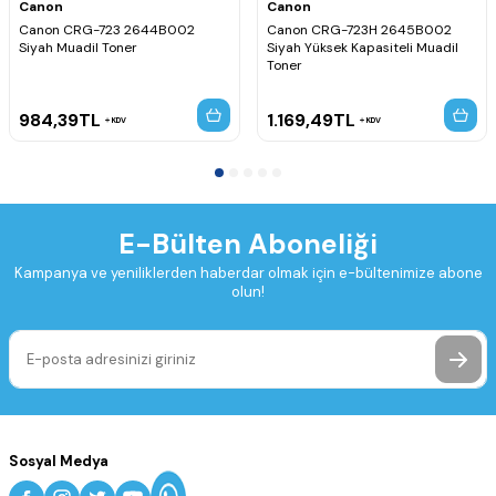
Canon
Canon
Canon CRG-723 2644B002
Canon CRG-723H 2645B002
Siyah Muadil Toner
Siyah Yüksek Kapasiteli Muadil
Toner
984,39
TL
1.169,49
TL
KDV
KDV
E-Bülten Aboneliği
Kampanya ve yeniliklerden haberdar olmak için e-bültenimize abone
olun!
Sosyal Medya