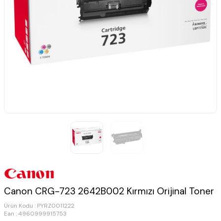
Canon CRG-723 2642B002 Kırmızı Orijinal Toner
Ürün Kodu :
PYRZ0011222
Ean : 4960999915753