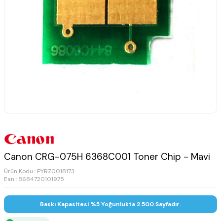
Canon CRG-075H 6368C001 Toner Chip - Mavi
Ürün Kodu :
PYRZ0018173
Ean : 8684720101975
Baskı Kapasitesi %5 Yoğunlukta 2.500 Sayfadır.