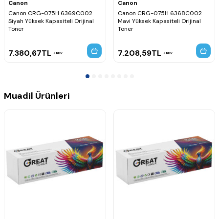
✨ Ürün Özellikleri
Canon
Canon
Canon CRG-075H 6369C002
Canon CRG-075H 6368C002
CRG-075H Mavi (Cyan) muadil tonerlerle tam uyumludur.
Siyah Yüksek Kapasiteli Orijinal
Mavi Yüksek Kapasiteli Orijinal
Yazıcının toner kartuşunu doğru şekilde tanımasına yardımcı
Toner
Toner
olur.
Toner seviyesinin yeniden algılanmasını sağlar.
Kolay montaj yapılabilir.
7.380,67
TL
7.208,59
TL
KDV
KDV
Yüksek uyumluluk ve kararlı çalışma sunar.
💼 Kullanım Alanları
Toner dolum servisleri
Muadil Ürünleri
Teknik servisler
Kurumsal yazıcı bakım hizmetleri
Muadil toner üretimi ve yenileme işlemleri
Bireysel toner dolum kullanıcıları