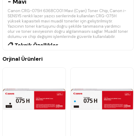
- Mavi
Canon CRG-075H 6368C001 Mavi (Cyan) Toner Chip, Canon i-
SENSYS renkli lazer yazıcı serilerinde kullanılan CRG-075H
yüksek kapasiteli mavi muadil tonerler için geliştirilmiştir.
Yazıcının toner kartuşunu doğru şekilde tanımasına yardımcı
olur ve toner seviyesinin doğru algılanmasını sağlar. Muadil toner
dolumu ve chip değişimi işlemlerinde güvenle kullanılabilir.
📋 Teknik Özellikler
Marka:
Muadil
Orjinal Ürünleri
Uyumlu Toner:
Canon CRG-075H Mavi (Cyan)
Toner Kodu (MPN):
6368C001
Renk:
Mavi (Cyan)
Ürün Türü:
Toner Chip
Kullanım:
Muadil toner kartuşları için
🖨️ Uyumlu Yazıcı Modelleri
Canon i-SENSYS MF662Cdw – MPN: 5956C006
Canon i-SENSYS MF663Cdw – MPN: 5956C012
Canon i-SENSYS MF664Cdw – MPN: 6928C008
Canon i-SENSYS MF665Cdw – MPN: 5956C015
Canon i-SENSYS MF667Cdw – MPN: 5956C018
Canon i-SENSYS LBP646Cdw – MPN: 5955C006
Canon i-SENSYS LBP647Cdw – MPN: 5955C009