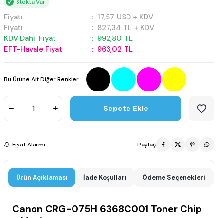
Stokta Var
Fiyatı
:
17,57
USD + KDV
Fiyatı
:
827,34
TL + KDV
KDV Dahil Fiyat
:
992,80
TL
EFT-Havale Fiyat
:
963,02
TL
Bu Ürüne Ait Diğer Renkler :
Sepete Ekle
Fiyat Alarmı
Paylaş
Ürün Açıklaması
İade Koşulları
Ödeme Seçenekleri
Canon CRG-075H 6368C001 Toner Chip