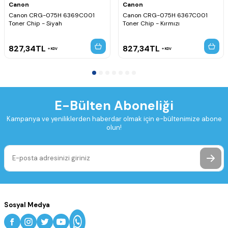
Canon
Canon
Canon CRG-075H 6369C001
Canon CRG-075H 6367C001
Toner Chip - Siyah
Toner Chip - Kırmızı
827,34
TL
827,34
TL
KDV
KDV
E-Bülten Aboneliği
Kampanya ve yeniliklerden haberdar olmak için e-bültenimize abone
olun!
Sosyal Medya