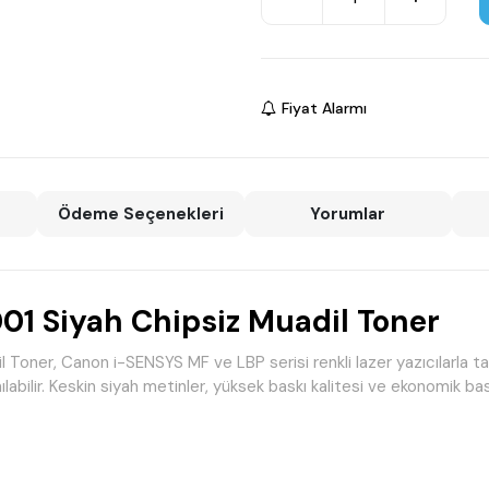
Fiyat Alarmı
Ödeme Seçenekleri
Yorumlar
 Siyah Chipsiz Muadil Toner
er, Canon i-SENSYS MF ve LBP serisi renkli lazer yazıcılarla tam 
abilir. Keskin siyah metinler, yüksek baskı kalitesi ve ekonomik baskı