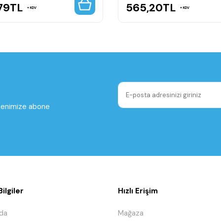
79
TL
565,20
TL
KDV
KDV
ltenimize abone
ilgiler
Hızlı Erişim
da
Mağaza