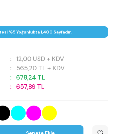
tesi %5 Yoğunlukta 1,400 Sayfadır.
:
12,00
USD + KDV
:
565,20
TL + KDV
:
678,24
TL
:
657,89
TL
Sepete Ekle