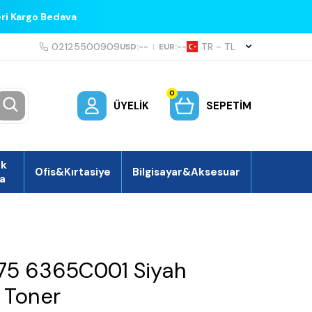
eri Kargo Bedava
02125500909
TR − TL
USD:
--
|
EUR:
--
0
ÜYELIK
SEPETIM
ek
Ofis&Kırtasiye
Bilgisayar&Aksesuar
a
5 6365C001 Siyah
 Toner