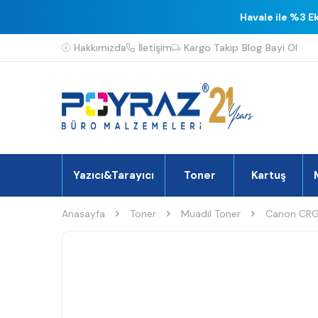
Havale ile %3 E
Hakkımızda
İletişim
Kargo Takip
Blog
Bayi Ol
Yazıcı&Tarayıcı
Toner
Kartuş
Anasayfa
Toner
Muadil Toner
Canon CRG-