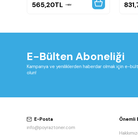
565,20
TL
831,
KDV
E-Bülten Aboneliği
Kampanya ve yeniliklerden haberdar olmak için e-bü
olun!
E-Posta
Önemli B
info@poyraztoner.com
Hakkımız