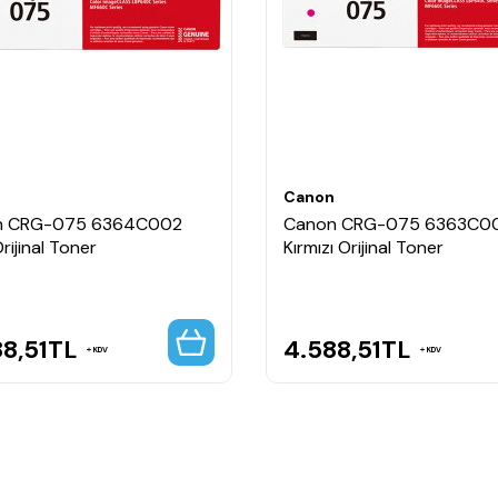
 uyumludur.
nere aktarılması gerekir.
sunar.
esi sağlar.
n
Canon
n CRG-075 6364C002
Canon CRG-075 6363C0
rijinal Toner
Kırmızı Orijinal Toner
8,51
TL
4.588,51
TL
KDV
KDV