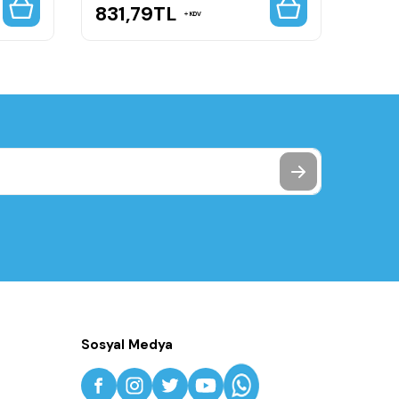
831,79
TL
565
KDV
Sosyal Medya