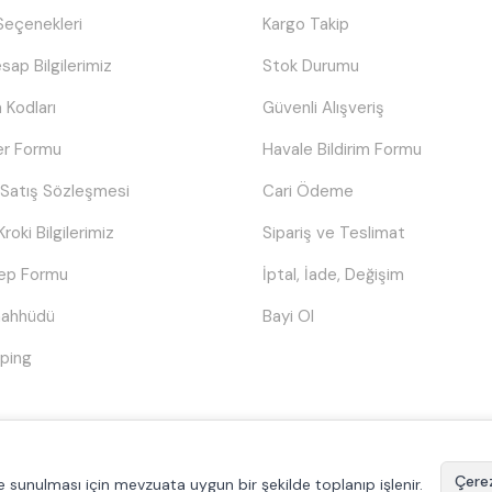
eçenekleri
Kargo Takip
sap Bilgilerimiz
Stok Durumu
 Kodları
Güvenli Alışveriş
er Formu
Havale Bildirim Formu
 Satış Sözleşmesi
Cari Ödeme
Kroki Bilgilerimiz
Sipariş ve Teslimat
lep Formu
İptal, İade, Değişim
Taahhüdü
Bayi Ol
ping
© Tüm hakları saklıdır.
Poyraztoner.com
Çerez
ilde sunulması için mevzuata uygun bir şekilde toplanıp işlenir.