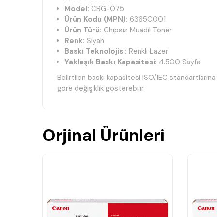
Model:
CRG-075
Ürün Kodu (MPN):
6365C001
Ürün Türü:
Chipsiz Muadil Toner
Renk:
Siyah
Baskı Teknolojisi:
Renkli Lazer
Yaklaşık Baskı Kapasitesi:
4.500 Sayfa
Belirtilen baskı kapasitesi ISO/IEC standartların
göre değişiklik gösterebilir.
🖨️ Uyumlu Yazıcı Modelleri
Canon i-SENSYS MF662Cdw - MPN: 6928C01
Orjinal Ürünleri
Canon i-SENSYS MF663Cdw - MPN: 6928C01
Canon i-SENSYS MF664Cdw - MPN: 6928C0
Canon i-SENSYS MF665Cdw - MPN: 6928C0
Canon i-SENSYS MF667Cdw - MPN: 6928C00
Canon i-SENSYS LBP646Cdw - MPN: 6929C
Canon i-SENSYS LBP647Cdw - MPN: 6929C0
✨ Ürün Özellikleri