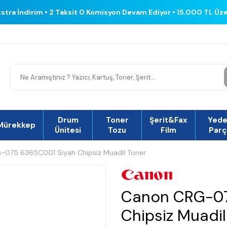
kstra İndirim • 2 Taksit 0 Komisyon Devam Ediyor • 15.000 TL Üz
Drum
Toner
Şerit&Fax
Yed
Mürekkep
Ünitesi
Tozu
Film
Parç
075 6365C001 Siyah Chipsiz Muadil Toner
Canon CRG-07
Chipsiz Muadil