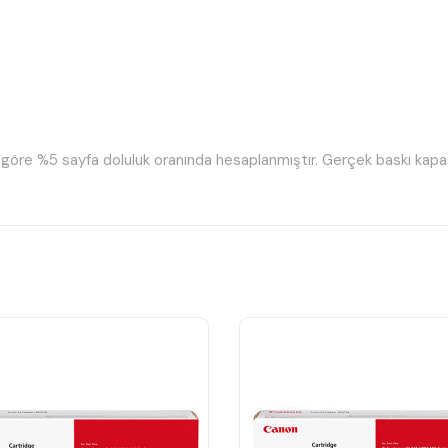
a göre %5 sayfa doluluk oranında hesaplanmıştır. Gerçek baskı kapas
6
2
08
05
1
007
01