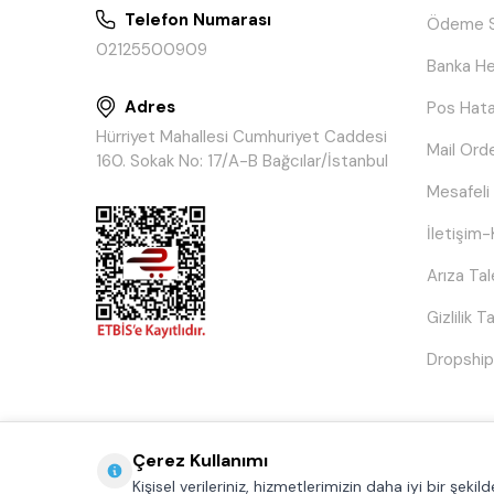
Telefon Numarası
Ödeme S
02125500909
Banka He
Adres
Pos Hata
Hürriyet Mahallesi Cumhuriyet Caddesi
Mail Ord
160. Sokak No: 17/A-B Bağcılar/İstanbul
Mesafeli
İletişim-
Arıza Ta
Gizlilik 
Dropship
Çerez Kullanımı
Kişisel verileriniz, hizmetlerimizin daha iyi bir şek