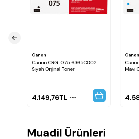
Canon CRG-075 toner kullanan yazıcılarla tam
Chipsiz tasarıma sahiptir; mevcut çipin yeni to
Yaklaşık 4.500 sayfaya kadar baskı kapasitesi 
Keskin siyah metinler ve profesyonel baskı kalit
Ekonomik ve güvenilir baskı çözümü sunar.
💼 Kullanım Alanları
Ev ofisleri
Canon
Cano
Kurumsal işletmeler
002
Canon CRG-075 6365C002
Cano
KOBİ'ler
al
Siyah Orijinal Toner
Mavi O
Eğitim kurumları
Yüksek hacimli siyah belge baskıları
4.149,76
TL
4.58
KDV
Muadil Ürünleri