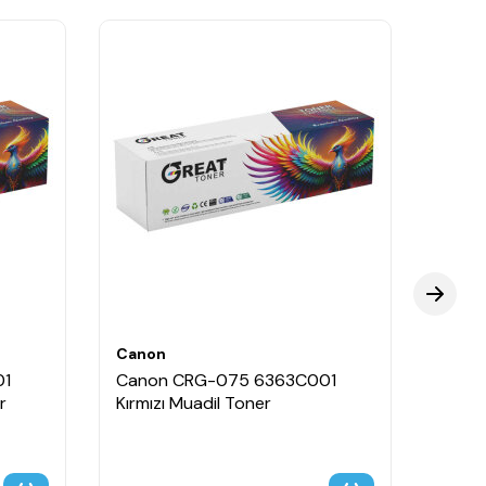
Canon
Cano
01
Canon CRG-075 6363C001
Cano
r
Kırmızı Muadil Toner
Mavi 