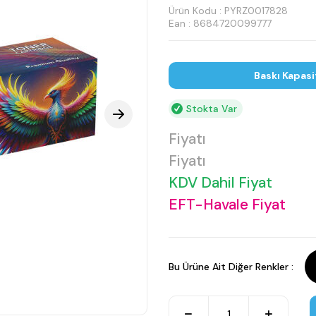
Ürün Kodu :
PYRZ0017828
Ean : 8684720099777
Baskı Kapasi
Stokta Var
Fiyatı
Fiyatı
KDV Dahil Fiyat
EFT-Havale Fiyat
Bu Ürüne Ait Diğer Renkler :