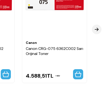
Canon
Cano
02
Canon CRG-075 6362C002 Sarı
Cano
Orijinal Toner
Siyah
Tone
4.588,51
TL
7.3
KDV