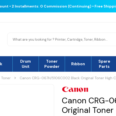
count • 2 Installments: 0 Commission (Continuing) • Free Shipp
Drum
Toner
Spare
nk
Rıbbon
Unit
Powder
Parts
l Toner
Canon CRG-067H/5106C002 Black Original Toner High C
Canon CRG-06
Original Toner