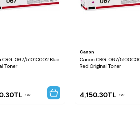
tesi sunar.
n uygundur.
rında yüksek verimlilik sağlayan Canon CRG-067H siyah toner kart
n
Canon
 CRG-067/5101C002 Blue
Canon CRG-067/5100C0
al Toner
Red Original Toner
0.30
TL
4,150.30
TL
VAT
VAT