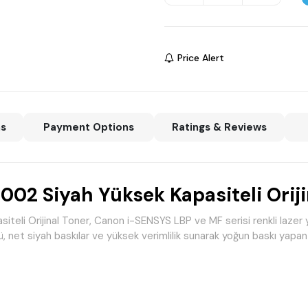
Price Alert
ns
Payment Options
Ratings & Reviews
2 Siyah Yüksek Kapasiteli Oriji
rijinal Toner, Canon i-SENSYS LBP ve MF serisi renkli lazer yazıcı
net siyah baskılar ve yüksek verimlilik sunarak yoğun baskı yapan k