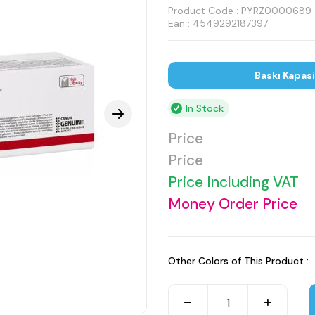
Product Code :
PYRZ0000689
Ean : 4549292187397
Baskı Kapasi
In Stock
Price
Price
Price Including VAT
Money Order Price
Other Colors of This Product :