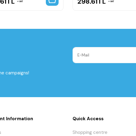
61
TL
298.61
TL
VAT
VAT
the campaigns!
nt Information
Quick Access
s
Shopping centre