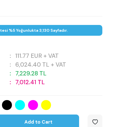
tesi %5 Yoğunlukta 3,130 Sayfadır.
:
111.77
EUR + VAT
:
6,024.40
TL + VAT
:
7,229.28
TL
:
7,012.41
TL
Add to Cart