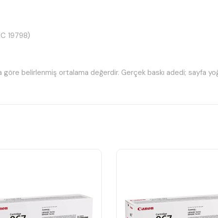
EC 19798)
göre belirlenmiş ortalama değerdir. Gerçek baskı adedi; sayfa yoğun
4)
06)
)
4)
)
2)
tuşudur.
anım sağlar.