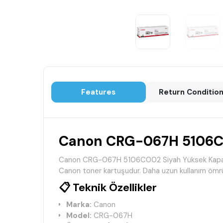
Features
Return Conditio
Canon CRG-067H 5106C00
Canon CRG-067H 5106C002 Siyah Yüksek Kapasiteli O
Canon toner kartuşudur. Daha uzun kullanım ömrü, 
📋 Teknik Özellikler
Marka:
Canon
Model:
CRG-067H