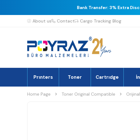
Bank Transfer: 3% Extra Dis
About us
Contact
Cargo Tracking
Blog
Prınters
Toner
Cartrıdge
İ
Home Page
Toner Original Compatible
Orijina