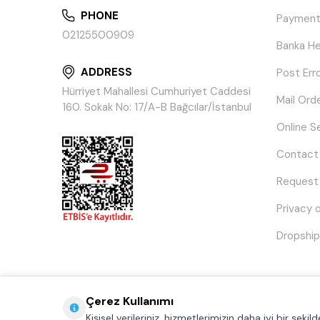
PHONE
Payment
02125500909
Banka He
ADDRESS
Post Err
Hürriyet Mahallesi Cumhuriyet Caddesi
Mail Ord
160. Sokak No: 17/A-B Bağcılar/İstanbul
Online S
Contact
Request
Privacy 
Dropship
Çerez Kullanımı
Kişisel verileriniz, hizmetlerimizin daha iyi bir şeki