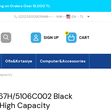
ing on Orders Over 15,000 TL
02125500909
EN − TL
USD:
--
|
EUR:
--
0
SIGN UP
CART
Ofis&Kırtasiye
Computer&Accessories
apacity
7H/5106C002 Black
 High Capacity