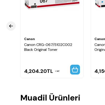
Keskin siyah metinler ve profesyonel baskı kali
Canon lazer yazıcılarla tam uyumlu çalışır.
Yoğun baskı ihtiyacı olan ofis ve işletmeler içi
💼 Kullanım Alanları
Rapor, doküman, sözleşme ve günlük ofis baskıla
profesyonel baskı ihtiyaçları için tasarlanmıştır.
Canon
Cano
002
Canon CRG-067/5102C002
Canon
Black Original Toner
Origin
4,204.20
TL
4,15
VAT
Muadil Ürünleri