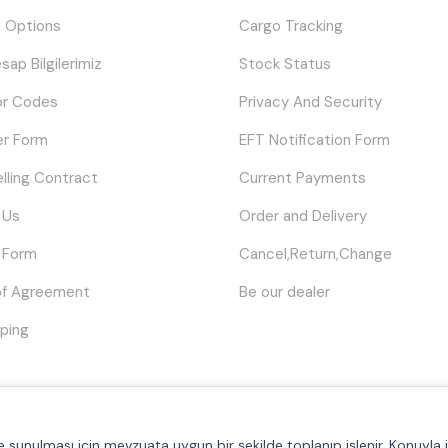
 Options
Cargo Tracking
sap Bilgilerimiz
Stock Status
or Codes
Privacy And Security
er Form
EFT Notification Form
elling Contract
Current Payments
 Us
Order and Delivery
 Form
Cancel,Return,Change
of Agreement
Be our dealer
ping
© Tüm hakları saklıdır.
Poyraztoner.com
lde sunulması için mevzuata uygun bir şekilde toplanıp işlenir. Konuyla il