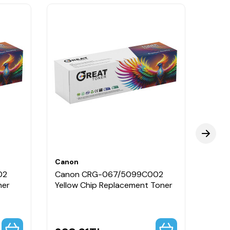
Canon
Cano
02
Canon CRG-067/5099C002
Cano
ner
Yellow Chip Replacement Toner
Siyah
Tone