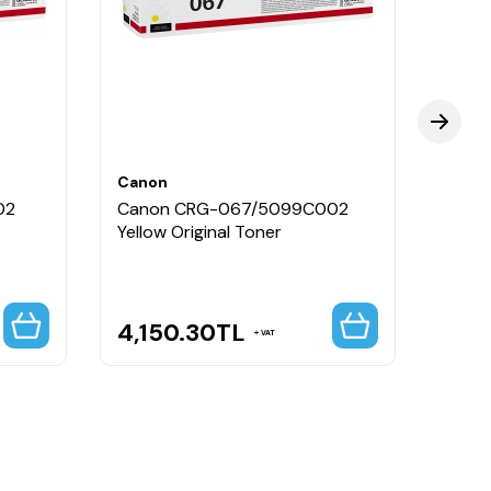
uşudur. Uzun ömürlü kullanım gerektiren
Canon
Cano
02
Canon CRG-067/5099C002
Cano
Yellow Original Toner
Blue 
Capa
4,150.30
TL
5,1
VAT