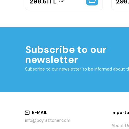
298.61
TL
298.
VAT
Subscribe to our
newsletter
Subscribe to our newsletter to be informed about 
E-MAIL
Importa
info@poyraztoner.com
About U