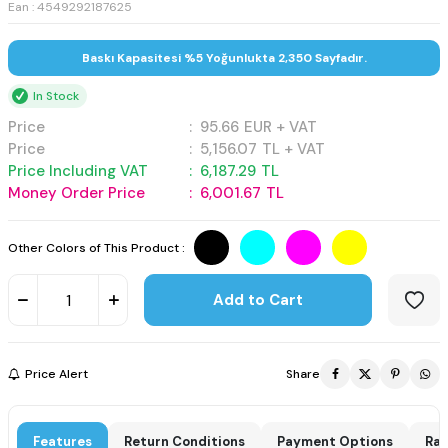
Ean : 4549292187625
Baskı Kapasitesi %5 Yoğunlukta 2,350 Sayfadır.
In Stock
Price
:
95.66
EUR + VAT
Price
:
5,156.07
TL + VAT
Price Including VAT
:
6,187.29
TL
Money Order Price
:
6,001.67
TL
Other Colors of This Product :
Add to Cart
Price Alert
Share
Features
Return Conditions
Payment Options
Rat