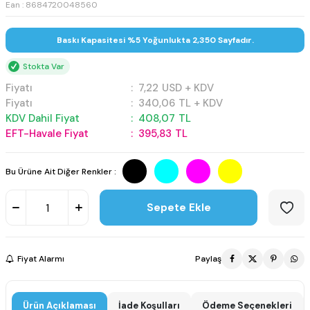
Ean : 8684720048560
Baskı Kapasitesi %5 Yoğunlukta 2,350 Sayfadır.
Stokta Var
Fiyatı
:
7,22
USD + KDV
Fiyatı
:
340,06
TL + KDV
KDV Dahil Fiyat
:
408,07
TL
EFT-Havale Fiyat
:
395,83
TL
Bu Ürüne Ait Diğer Renkler :
Sepete Ekle
Fiyat Alarmı
Paylaş
Ürün Açıklaması
İade Koşulları
Ödeme Seçenekleri