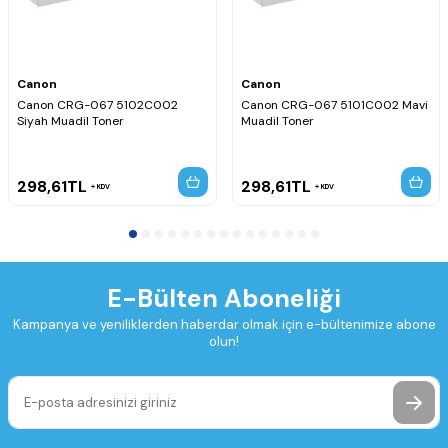
Canon
Canon
Canon CRG-067 5102C002
Canon CRG-067 5101C002 Mavi
Siyah Muadil Toner
Muadil Toner
298,61
TL
298,61
TL
KDV
KDV
E-Bülten Aboneliği
Kampanya ve yeniliklerden haberdar olmak için e-bültenimize abone
olun!