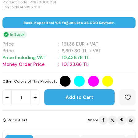
Product Code :
PYRZ0000091
Ean : 5711045396700
Baskı Kapasitesi %5 Yoğunlukta 36,000 Sayfadır.
In Stock
Price
:
161.36
EUR + VAT
Price
:
8,697.30
TL + VAT
Price Including VAT
:
10,436.76
TL
Money Order Price
:
10,123.66
TL
Other Colors of This Product :
Add to Cart
Price Alert
Share