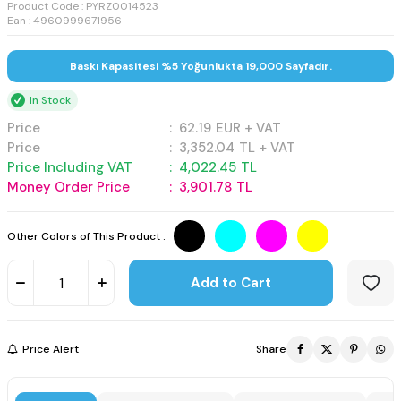
Product Code :
PYRZ0014523
Ean : 4960999671956
Baskı Kapasitesi %5 Yoğunlukta 19,000 Sayfadır.
In Stock
Price
:
62.19
EUR + VAT
Price
:
3,352.04
TL + VAT
Price Including VAT
:
4,022.45
TL
Money Order Price
:
3,901.78
TL
Other Colors of This Product :
Add to Cart
Price Alert
Share