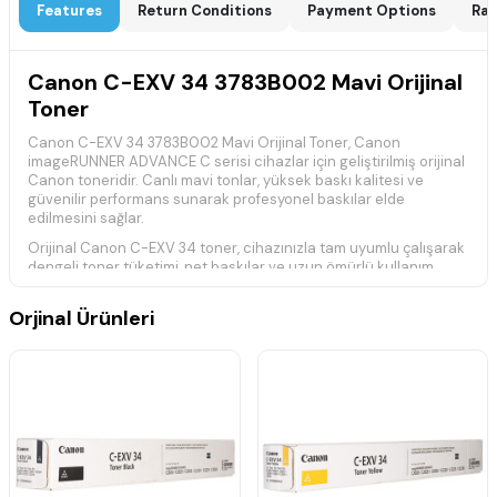
Features
Return Conditions
Payment Options
Rat
Canon C-EXV 34 3783B002 Mavi Orijinal
Toner
Canon C-EXV 34 3783B002 Mavi Orijinal Toner, Canon
imageRUNNER ADVANCE C serisi cihazlar için geliştirilmiş orijinal
Canon toneridir. Canlı mavi tonlar, yüksek baskı kalitesi ve
güvenilir performans sunarak profesyonel baskılar elde
edilmesini sağlar.
Orijinal Canon C-EXV 34 toner, cihazınızla tam uyumlu çalışarak
dengeli toner tüketimi, net baskılar ve uzun ömürlü kullanım
sunar. Yoğun ofis kullanımları için ideal bir çözümdür.
Teknik Özellikler
Orjinal Ürünleri
Marka:
Canon
Model:
C-EXV 34
Ürün Kodu:
3783B002
Renk:
Mavi
Ürün Tipi:
Orijinal Toner
Baskı Teknolojisi:
Lazer
Baskı Kapasitesi:
%5 yoğunlukta yaklaşık 19.000 sayfa
Uyumlu Yazıcı Modelleri