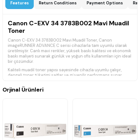
Features
Return Conditions
Payment Options
Rat
Canon C-EXV 34 3783B002 Mavi Muadil
Toner
Canon C-EXV 34 3783B002 Mavi Muadil Toner, Canon
imageRUNNER ADVANCE C serisi cihazlarla tam uyumlu olarak
üretilmiştir. Canlı mavi renkler, yüksek baskı kalitesi ve ekonomik
baskı maliyeti sunarak günlük ve yoğun ofis kullanımları için ideal
bir çözümdür.
Kaliteli muadil toner yapısı sayesinde cihazla uyumlu çalışır,
dengeli toner tüketimi sağlar ve güvenilir performans sunar.
Orijinal tonere ekonomik bir alternatif arayan kullanıcılar için
tercih edilen bir üründür.
Orjinal Ürünleri
Teknik Özellikler
Marka:
Muadil
Model:
Canon C-EXV 34
Ürün Kodu:
3783B002
Renk:
Mavi
Ürün Tipi:
Muadil Toner
Baskı Teknolojisi:
Lazer
Baskı Kapasitesi:
%5 yoğunlukta yaklaşık 19.000 sayfa