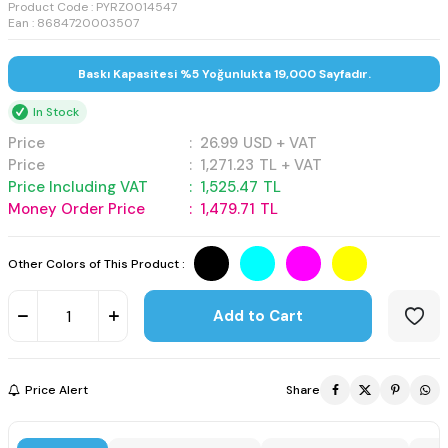
Product Code :
PYRZ0014547
Ean : 8684720003507
Baskı Kapasitesi %5 Yoğunlukta 19,000 Sayfadır.
In Stock
Price
:
26.99
USD + VAT
Price
:
1,271.23
TL + VAT
Price Including VAT
:
1,525.47
TL
Money Order Price
:
1,479.71
TL
Other Colors of This Product :
Add to Cart
Price Alert
Share