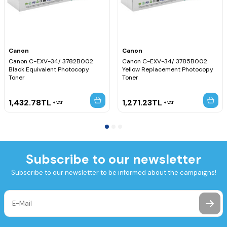
Canon
Canon
Canon C-EXV-34/ 3782B002
Canon C-EXV-34/ 3785B002
Black Equivalent Photocopy
Yellow Replacement Photocopy
Toner
Toner
1,432.78
TL
1,271.23
TL
VAT
VAT
Subscribe to our newsletter
Subscribe to our newsletter to be informed about the campaigns!