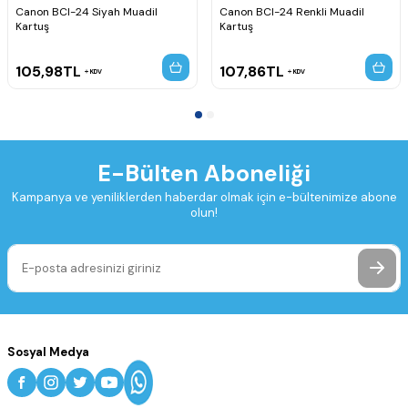
Canon BCI-24 Siyah Muadil
Canon BCI-24 Renkli Muadil
Kartuş
Kartuş
105,98
TL
107,86
TL
KDV
KDV
E-Bülten Aboneliği
Kampanya ve yeniliklerden haberdar olmak için e-bültenimize abone
olun!
Sosyal Medya