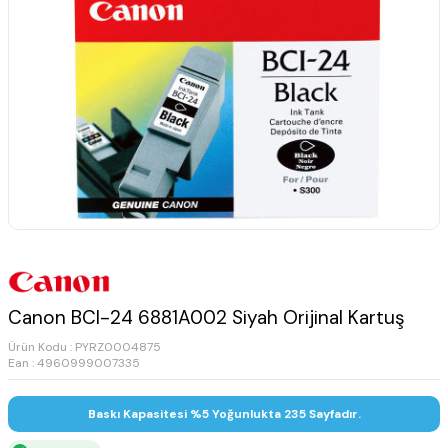
Canon BCI-24 6881A002 Siyah Orijinal Kartuş
Ürün Kodu :
PYRZ0004875
Ean : 4960999007335
Baskı Kapasitesi %5 Yoğunlukta 235 Sayfadır.