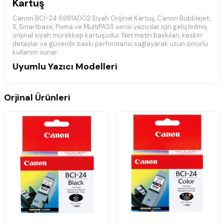
Kartuş
Canon BCI-24 6881A002 Siyah Orijinal Kartuş, Canon Bubblejet,
S, Smartbase, Pixma ve MultiPASS serisi yazıcılar için geliştirilmiş
orijinal siyah mürekkep kartuşudur. Net metin baskıları, keskin
detaylar ve güvenilir baskı performansı sağlayarak uzun ömürlü
kullanım sunar.
Uyumlu Yazıcı Modelleri
Canon Bubblejet Serisi:
Canon Bubblejet i250, Canon Bubblejet i320, Canon Bubblejet
Orjinal Ürünleri
i350, Canon Bubblejet i450, Canon Bubblejet i450x, Canon
Bubblejet i455, Canon Bubblejet i470D, Canon Bubblejet i475D
Canon S Serisi:
Canon S200, Canon S200X, Canon S300
Canon Smartbase MP Serisi:
Canon Smartbase MP-200, Canon Smartbase MP-360, Canon
Smartbase MP-370, Canon Smartbase MP-390
Canon Pixma iP Serisi:
Canon Pixma iP-1000, Canon Pixma iP-1500, Canon Pixma iP-
2000
Canon Pixma MP Serisi:
Canon Pixma MP-110, Canon Pixma MP-130, Canon Pixma MP-
370, Canon Pixma MP-410, Canon Pixma MP-430