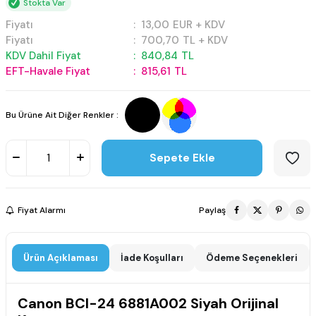
Stokta Var
Fiyatı
:
13,00
EUR + KDV
Fiyatı
:
700,70
TL + KDV
KDV Dahil Fiyat
:
840,84
TL
EFT-Havale Fiyat
:
815,61
TL
Bu Ürüne Ait Diğer Renkler :
Sepete Ekle
Fiyat Alarmı
Paylaş
Ürün Açıklaması
İade Koşulları
Ödeme Seçenekleri
Canon BCI-24 6881A002 Siyah Orijinal