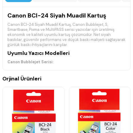
Canon BCI-24 Siyah Muadil Kartuş
Canon BCI-24 Siyah Muadil Kartuş, Canon Bubblejet, S,
Smartbase, Pixma ve MultiPASS serisi yazıcılar için üretilmiş
ekonomik ve kaliteli uyumlu kartuş çözümüdür. Net siyah
baskılar, güvenilir performans ve düşük baskı maliyeti sağlayarak
günlük baskı ihtiyaçlarını karşılar.
Uyumlu Yazıcı Modelleri
Canon Bubblejet Serisi:
Canon Bubblejet i250, Canon Bubblejet i320, Canon Bubblejet
i350, Canon Bubblejet i450, Canon Bubblejet i450x, Canon
Bubblejet i455, Canon Bubblejet i470D, Canon Bubblejet i475D
Orjinal Ürünleri
Canon S Serisi:
Canon S200, Canon S200X, Canon S300
Canon Smartbase MP Serisi:
Canon Smartbase MP-200, Canon Smartbase MP-360, Canon
Smartbase MP-370, Canon Smartbase MP-390
Canon Pixma iP Serisi:
Canon Pixma iP-1000, Canon Pixma iP-1500, Canon Pixma iP-
2000