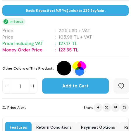
Baskı Kapasitesi %5 Yoğunlukta 235 Sayfadır.
In Stock
Price
:
2.25
USD + VAT
Price
:
105.98
TL + VAT
Price Including VAT
:
127.17
TL
Money Order Price
:
123.35
TL
Other Colors of This Product :
Add to Cart
Price Alert
Share
Features
Return Conditions
Payment Options
Rat