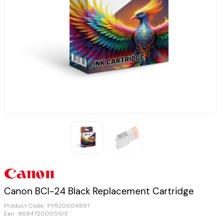
Canon BCI-24 Black Replacement Cartridge
Product Code :
PYRZ0004897
Ean : 8684720005105