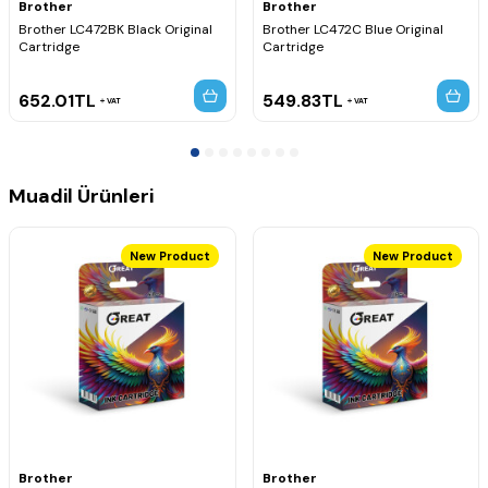
Brother
Brother
Brother MFC-J3540DW
Brother MFC-J3940DW
Brother LC472BK Black Original
Brother LC472C Blue Original
Cartridge
Cartridge
652.01
TL
549.83
TL
VAT
VAT
Muadil Ürünleri
New Product
New Product
Brother
Brother