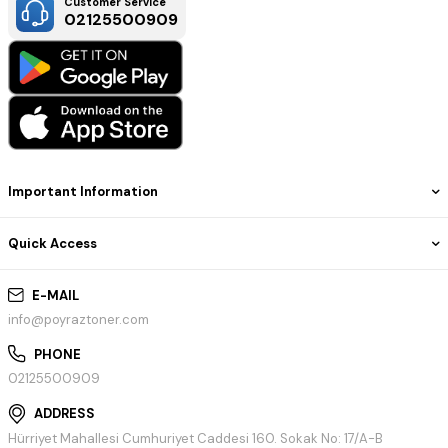
Customer Service
02125500909
Important Information
Quick Access
E-MAIL
info@poyraztoner.com
PHONE
02125500909
ADDRESS
Hürriyet Mahallesi Cumhuriyet Caddesi 160. Sokak No: 17/A-B