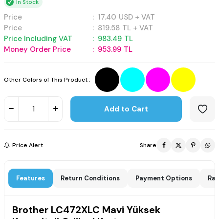
In Stock
Price
:
17.40
USD + VAT
Price
:
819.58
TL + VAT
Price Including VAT
:
983.49
TL
Money Order Price
:
953.99
TL
Other Colors of This Product :
Add to Cart
Price Alert
Share
Features
Return Conditions
Payment Options
Rat
Brother LC472XLC Mavi Yüksek