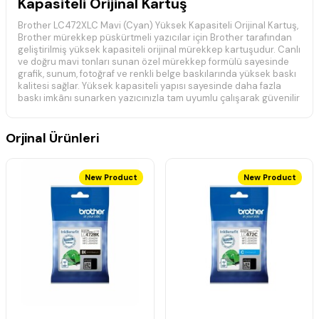
Kapasiteli Orijinal Kartuş
Brother LC472XLC Mavi (Cyan) Yüksek Kapasiteli Orijinal Kartuş,
Brother mürekkep püskürtmeli yazıcılar için Brother tarafından
geliştirilmiş yüksek kapasiteli orijinal mürekkep kartuşudur. Canlı
ve doğru mavi tonları sunan özel mürekkep formülü sayesinde
grafik, sunum, fotoğraf ve renkli belge baskılarında yüksek baskı
kalitesi sağlar. Yüksek kapasiteli yapısı sayesinde daha fazla
baskı imkânı sunarken yazıcınızla tam uyumlu çalışarak güvenilir
ve tutarlı baskı performansı sunar.
Teknik Özellikler
Orjinal Ürünleri
Marka: Brother
Ürün Kodu: LC472XLC
Ürün Tipi: Orijinal Mürekkep Kartuşu
New Product
New Product
Renk: Mavi (Cyan)
Kapasite: Yüksek Kapasiteli (XL)
Baskı Teknolojisi: Inkjet (Mürekkep Püskürtmeli)
Brother tarafından üretilmiş orijinal sarf malzemesidir.
Brother mürekkep püskürtmeli yazıcılarla tam uyumludur.
Canlı ve doğru renk üretimi sağlar.
Dengeli mürekkep akışı sunar.
Kolay montaj ve güvenli kullanım sağlar.
Uyumlu Yazıcı Modelleri
Brother MFC-J2340DW