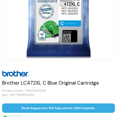
Brother LC472XL C Blue Original Cartridge
Product Code :
PYRZ0001326
Ean : 4977766816496
Baskı Kapasitesi %5 Yoğunlukta 1.500 Sayfadır.