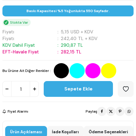
Baskı Kapasitesi %5 Yoğunlukta 550 Sayfadır.
Stokta Var
Fiyatı
:
5,15
USD + KDV
Fiyatı
:
242,40
TL + KDV
KDV Dahil Fiyat
:
290,87
TL
EFT-Havale Fiyat
:
282,15
TL
Bu Ürüne Ait Diğer Renkler :
Sepete Ekle
Fiyat Alarmı
Paylaş
Ürün Açıklaması
İade Koşulları
Ödeme Seçenekleri