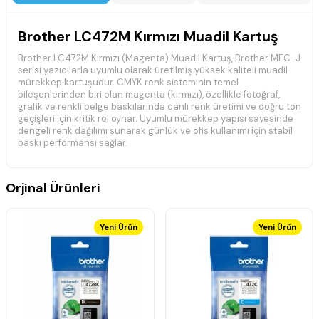
Brother LC472M Kırmızı Muadil Kartuş
Brother LC472M Kırmızı (Magenta) Muadil Kartuş, Brother MFC-J
serisi yazıcılarla uyumlu olarak üretilmiş yüksek kaliteli muadil
mürekkep kartuşudur. CMYK renk sisteminin temel
bileşenlerinden biri olan magenta (kırmızı), özellikle fotoğraf,
grafik ve renkli belge baskılarında canlı renk üretimi ve doğru ton
geçişleri için kritik rol oynar. Uyumlu mürekkep yapısı sayesinde
dengeli renk dağılımı sunarak günlük ve ofis kullanımı için stabil
baskı performansı sağlar.
Muadil yapısı sayesinde orijinal kartuşlara ekonomik bir
alternatif sunarken, doğru kullanım koşullarında net ve tutarlı
Orjinal Ürünleri
baskı kalitesi elde edilmesine yardımcı olur. Kartuş tasarımı,
yazıcı baskı kafası ile uyumlu mürekkep akışı sağlayacak şekilde
geliştirilmiştir.
Teknik Özellikler
Yeni Ürün
Yeni Ürün
Ürün Kodu: LC472M
Renk: Kırmızı (Magenta)
Ürün Tipi: Muadil Mürekkep Kartuşu
Baskı Teknolojisi: Inkjet (Mürekkep Püskürtmeli)
CMYK renk sisteminin parçasıdır
Canlı ve doğru renk üretimi sağlar