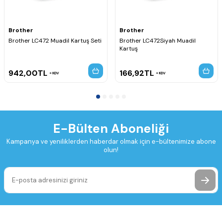
Brother
Brother
Brother LC472 Muadil Kartuş Seti
Brother LC472Siyah Muadil
Kartuş
942,00
TL
166,92
TL
KDV
KDV
E-Bülten Aboneliği
Kampanya ve yeniliklerden haberdar olmak için e-bültenimize abone
olun!