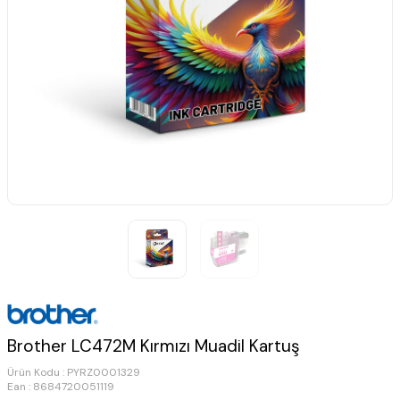
Brother LC472M Kırmızı Muadil Kartuş
Ürün Kodu :
PYRZ0001329
Ean : 8684720051119