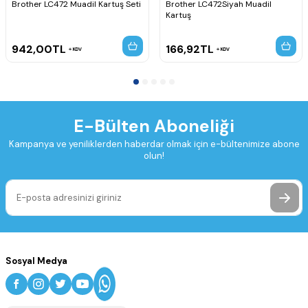
Brother LC472 Muadil Kartuş Seti
Brother LC472Siyah Muadil
Kartuş
942,00
TL
166,92
TL
KDV
KDV
E-Bülten Aboneliği
Kampanya ve yeniliklerden haberdar olmak için e-bültenimize abone
olun!
Sosyal Medya