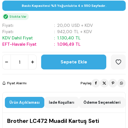
Baskı Kapasitesi %5 Yoğunlukta 4 x 550 Sayfadır.
Stokta Var
Fiyatı
:
20,00
USD + KDV
Fiyatı
:
942,00
TL + KDV
KDV Dahil Fiyat
:
1.130,40
TL
EFT-Havale Fiyat
:
1.096,49
TL
Sepete Ekle
Fiyat Alarmı
Paylaş
Ürün Açıklaması
İade Koşulları
Ödeme Seçenekleri
Brother LC472 Muadil Kartuş Seti