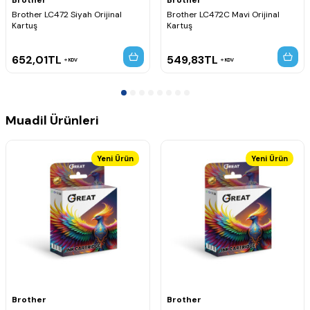
Brother MFC-J2340DW
Brother LC472 Siyah Orijinal
Brother LC472C Mavi Orijinal
Brother MFC-J3540DW
Kartuş
Kartuş
Brother MFC-J3940DW
652,01
TL
549,83
TL
KDV
KDV
Muadil Ürünleri
Yeni Ürün
Yeni Ürün
Brother
Brother