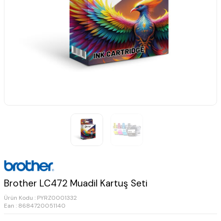
Brother LC472 Muadil Kartuş Seti
Ürün Kodu :
PYRZ0001332
Ean : 8684720051140