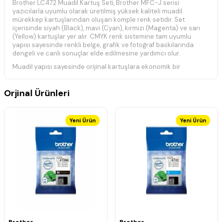
Brother LC472 Muadil Kartuş Seti, Brother MFC-J serisi
yazıcılarla uyumlu olarak üretilmiş yüksek kaliteli muadil
mürekkep kartuşlarından oluşan komple renk setidir. Set
içerisinde siyah (Black), mavi (Cyan), kırmızı (Magenta) ve sarı
(Yellow) kartuşlar yer alır. CMYK renk sistemine tam uyumlu
yapısı sayesinde renkli belge, grafik ve fotoğraf baskılarında
dengeli ve canlı sonuçlar elde edilmesine yardımcı olur.
Muadil yapısı sayesinde orijinal kartuşlara ekonomik bir
alternatif sunar ve doğru kullanım koşullarında stabil mürekkep
akışı ile tutarlı baskı performansı sağlar. Günlük ofis, ev ve yoğun
Orjinal Ürünleri
baskı ihtiyaçları için ideal bir çözümdür.
Teknik Özellikler
Ürün Kodu: LC472 (BK/C/M/Y)
Yeni Ürün
Yeni Ürün
Ürün Tipi: Muadil Kartuş Seti
Renkler: Siyah, Mavi, Kırmızı, Sarı
Baskı Teknolojisi: Inkjet (Mürekkep Püskürtmeli)
CMYK renk sistemine tam uyumludur
Dengeli ve canlı renk üretimi sağlar
Yüksek baskı verimliliği sunar
Stabil mürekkep akışı ile güvenilir performans
Günlük ve ofis kullanımı için uygundur
Ekonomik baskı çözümü sunar
Uyumlu Yazıcı Modelleri
Brother
Brother