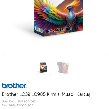
Brother LC39 LC985 Kırmızı Muadil Kartuş
Ürün Kodu :
PYRZ0010124
Ean : 8684720001206