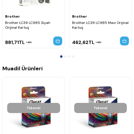
Brother
Brother
Brother LC39 LC985 Siyah
Brother LC39 LC985 Mavi Orijinal
Orijinal Kartuş
Kartuş
881,71
TL
462,62
TL
KDV
KDV
Muadil Ürünleri
Tükendi
Tükendi