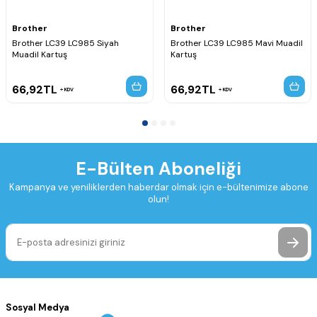
Brother
Brother
Brother LC39 LC985 Siyah
Brother LC39 LC985 Mavi Muadil
Muadil Kartuş
Kartuş
66,92
TL
66,92
TL
KDV
KDV
E-Bülten Aboneliği
Kampanya ve yeniliklerden haberdar olmak için e-bültenimize abone
olun!
Sosyal Medya