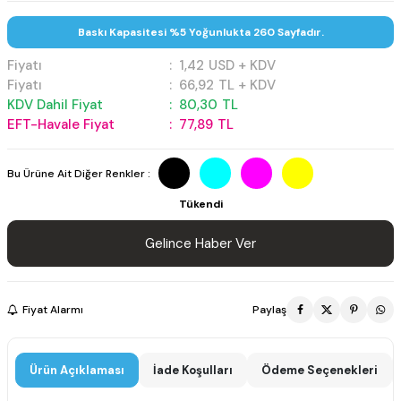
Baskı Kapasitesi %5 Yoğunlukta 260 Sayfadır.
Fiyatı
:
1,42
USD + KDV
Fiyatı
:
66,92
TL + KDV
KDV Dahil Fiyat
:
80,30
TL
EFT-Havale Fiyat
:
77,89
TL
Bu Ürüne Ait Diğer Renkler :
Tükendi
Gelince Haber Ver
Fiyat Alarmı
Paylaş
Ürün Açıklaması
İade Koşulları
Ödeme Seçenekleri