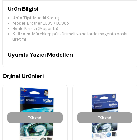
Ürün Bilgisi
Ürün Tipi:
Muadil Kartuş
Model:
Brother LC39 / LC985
Renk:
Kırmızı (Magenta)
Kullanım:
Mürekkep püskürtmeli yazıcılarda magenta baskı
üretimi
Uyumlu Yazıcı Modelleri
Brother DCP-J Serisi
DCP-J125
Orjinal Ürünleri
DCP-J140W
DCP-J315W
DCP-J515W
Brother MFC-J Serisi
MFC-J220
MFC-J265W
MFC-J410
Tükendi
Tükendi
MFC-J415W