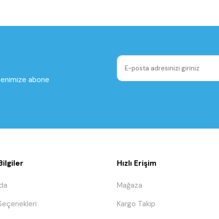
ltenimize abone
ilgiler
Hızlı Erişim
da
Mağaza
eçenekleri
Kargo Takip