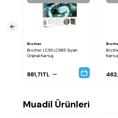
Brother
Broth
Brother LC39 LC985 Siyah
Brothe
Orijinal Kartuş
Kartu
881,71
TL
462
KDV
Muadil Ürünleri