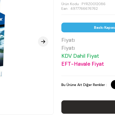
Ürün Kodu :
PYRZ0012086
Ean : 4977766676762
Baskı Kapas
Fiyatı
Fiyatı
KDV Dahil Fiyat
EFT-Havale Fiyat
Bu Ürüne Ait Diğer Renkler :