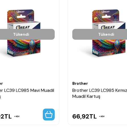
Tükendi
Tükendi
er
Brother
er LC39 LC985 Mavi Muadil
Brother LC39 LC985 Kırmız
ş
Muadil Kartuş
92
TL
66,92
TL
KDV
KDV