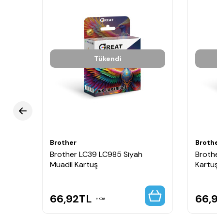
Tükendi
Brother
Broth
l
Brother LC39 LC985 Siyah
Broth
Muadil Kartuş
Kartu
66,92
TL
66,
KDV