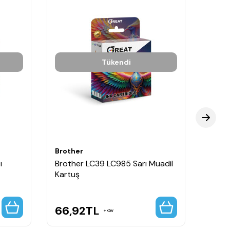
Tükendi
Brother
Broth
ı
Brother LC39 LC985 Sarı Muadil
Broth
Kartuş
Kartu
66,92
TL
265
KDV