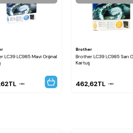
er
Brother
r LC39 LC985 Mavi Orijinal
Brother LC39 LC985 Sarı Or
ş
Kartuş
,62
TL
462,62
TL
KDV
KDV