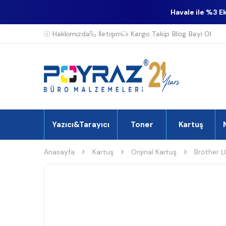
Havale ile %3 E
Hakkımızda
İletişim
Kargo Takip
Blog
Bayi Ol
Yazıcı&Tarayıcı
Toner
Kartuş
Anasayfa
Kartuş
Orijinal Kartuş
Brother L