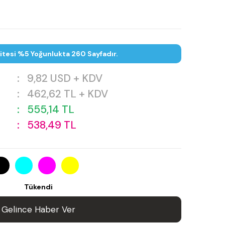
itesi %5 Yoğunlukta 260 Sayfadır.
:
9,82
USD + KDV
:
462,62
TL + KDV
:
555,14
TL
:
538,49
TL
Tükendi
Gelince Haber Ver