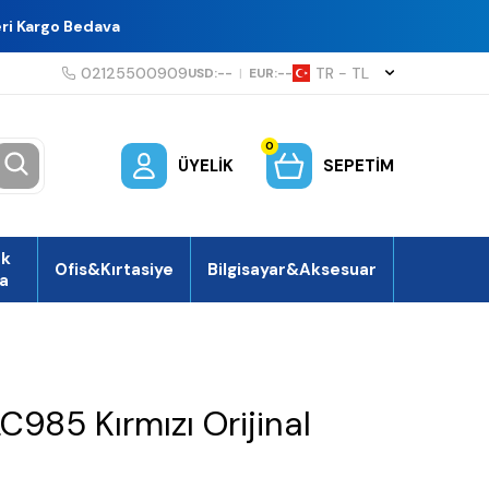
eri Kargo Bedava
02125500909
TR − TL
USD:
--
|
EUR:
--
0
ÜYELIK
SEPETIM
ek
Ofis&Kırtasiye
Bilgisayar&Aksesuar
a
C985 Kırmızı Orijinal