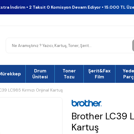
kstra İndirim • 2 Taksit 0 Komisyon Devam Ediyor • 15.000 TL Üz
Drum
Toner
Şerit&Fax
Yed
Mürekkep
Ünitesi
Tozu
Film
Parç
C39 LC985 Kırmızı Orijinal Kartuş
Brother LC39 L
Kartuş