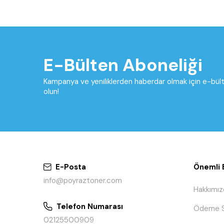
E-Bülten Aboneliği
Kampanya ve yeniliklerden haberdar olmak için e-bü
olun!
E-Posta
Önemli B
info@poyraztoner.com
Hakkımız
Telefon Numarası
Ödeme S
02125500909