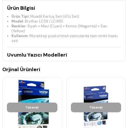
Ürün Bilgisi
Ürün Tipi:
Muadil Kartuş Seti (4’lü Set)
Model:
Brother LC39 / LC985
Renkler:
Siyah + Mavi (Cyan) + Kırmızı (Magenta) + Sarı
(Yellow)
Kullanım:
Mürekkep püskürtmeli yazıcılarda tam renkli baskı
seti
Uyumlu Yazıcı Modelleri
Brother DCP-J Serisi
Orjinal Ürünleri
DCP-J125
DCP-J140W
DCP-J315W
DCP-J515W
Brother MFC-J Serisi
MFC-J220
MFC-J265W
Tükendi
Tükendi
MFC-J410
MFC-J415W