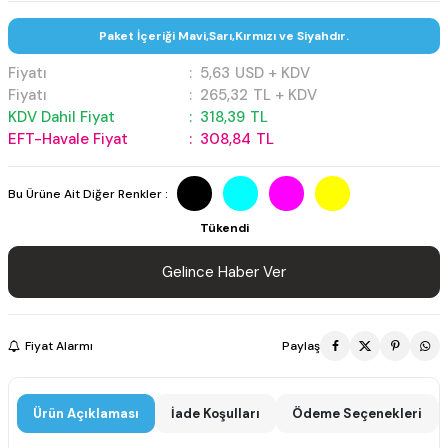
Paket İçeriği Mavi,Sarı,Kırmızı ve Siyahdır.
Fiyatı
:
5,63
USD + KDV
Fiyatı
:
265,32
TL + KDV
KDV Dahil Fiyat
:
318,39
TL
EFT-Havale Fiyat
:
308,84
TL
Bu Ürüne Ait Diğer Renkler :
Tükendi
Gelince Haber Ver
Fiyat Alarmı
Paylaş
Ürün Açıklaması
İade Koşulları
Ödeme Seçenekleri