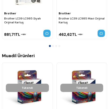
Brother
Brother
Brother LC39 LC985 Siyah
Brother LC39 LC985 Mavi Orijinal
Orijinal Kartuş
Kartuş
881,71
TL
462,62
TL
KDV
KDV
Muadil Ürünleri
Tükendi
Tükendi