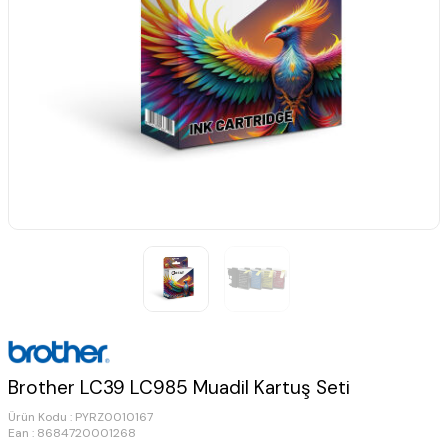
Brother LC39 LC985 Muadil Kartuş Seti
Ürün Kodu :
PYRZ0010167
Ean : 8684720001268