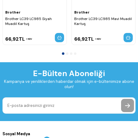
Brother
Brother
Brother LC39 LC985 Siyah
Brother LC39 LC985 Mavi Muadil
Muadil Kartuş
Kartuş
66,92
TL
66,92
TL
KDV
KDV
E-Bülten Aboneliği
Kampanya ve yeniliklerden haberdar olmak için e-bültenimize abone
olun!
Sosyal Medya