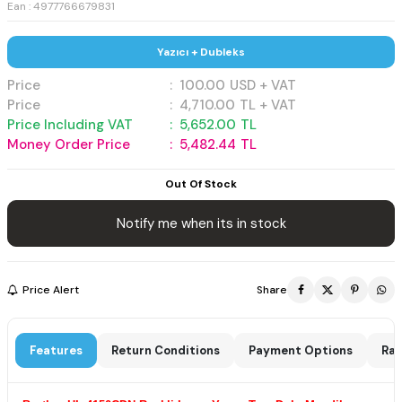
Ean : 4977766679831
Yazıcı + Dubleks
Price
:
100.00
USD + VAT
Price
:
4,710.00
TL + VAT
Price Including VAT
:
5,652.00
TL
Money Order Price
:
5,482.44
TL
Out Of Stock
Notify me when its in stock
Price Alert
Share
Features
Return Conditions
Payment Options
Rat