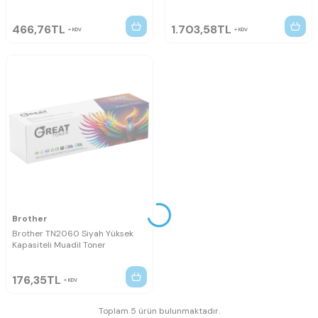
466,76
TL
1.703,58
TL
KDV
KDV
Brother
Brother TN2060 Siyah Yüksek
Kapasiteli Muadil Toner
176,35
TL
KDV
Toplam 5 ürün bulunmaktadır.