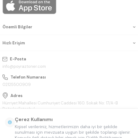
Önemli Bilgiler
Hızlı Erişim
E-Posta
info@poyraztoner.com
Telefon Numarası
02125500909
Adres
Hürriyet Mahallesi Cumhuriyet Caddesi 160. Sokak No: 17/A-B
Bağcılar/İstanbul
Çerez Kullanımı
Kişisel verileriniz, hizmetlerimizin daha iyi bir şekilde
sunulması için mevzuata uygun bir şekilde toplanıp işlenir.
Konuyla ilgili detaylı bilgi almak için Gizlilik Politikamızı