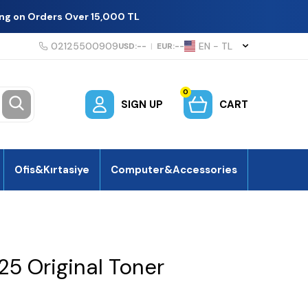
ing on Orders Over 15,000 TL
02125500909
EN − TL
USD:
--
|
EUR:
--
0
SIGN UP
CART
Ofis&Kırtasiye
Computer&Accessories
25 Original Toner