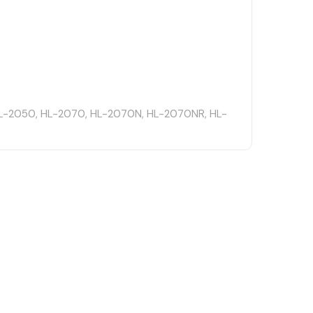
L-2050, HL-2070, HL-2070N, HL-2070NR, HL-
C-7420, MFC-7420N, MFC-7820, MFC-7820D,