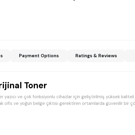
ns
Payment Options
Ratings & Reviews
ijinal Toner
yazıcı ve çok fonksiyonlu cihazlar için geliştirilmiş yüksek kaliteli 
 ofis ve yoğun belge çıktısı gerektiren ortamlarda güvenilir bir ç