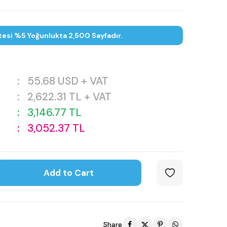
tesi %5 Yoğunlukta 2,500 Sayfadır.
:
55.68
USD + VAT
:
2,622.31
TL + VAT
:
3,146.77
TL
:
3,052.37
TL
Add to Cart
Share