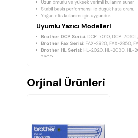
Uzun ömürlü ve yüksek verimli kullanım sunar.
Stabil baskı performansı ile düşük hata oranı.
Yoğun ofis kullanımı için uygundur.
Uyumlu Yazıcı Modelleri
Brother DCP Serisi:
DCP-7010, DCP-7010L,
Brother Fax Serisi:
FAX-2820, FAX-2850, F
Brother HL Serisi:
HL-2020, HL-2030, HL-2
2500
Brother MFC Serisi:
MFC-2500, MFC-7220, 
MFC-7820N
Orjinal Ürünleri
Teknik Bilgiler
Marka:
Brother
Ürün Kodu:
TN2025
Ürün Tipi:
Orijinal Toner
Renk:
Siyah (Black)
Baskı Teknolojisi:
Lazer
Ürün Durumu:
Orijinal
Neden Brother TN2025 Orijinal