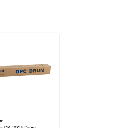
er
er DR-2025 Drum