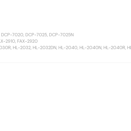
 DCP-7020, DCP-7025, DCP-7025N
AX-2910, FAX-2920
030R, HL-2032, HL-2032DN, HL-2040, HL-2040N, HL-2040R, H
MFC-7220N, MFC-7225, MFC-7225N, MFC-7240, MFC-7290, MF
 Toner?