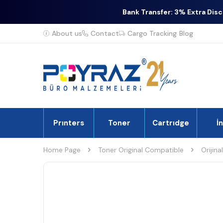
Bank Transfer: 3% Extra Dis
About us
Contact
Cargo Tracking
Blog
Prınters
Toner
Cartrıdge
İ
Home Page
Toner Original Compatible
Orijina