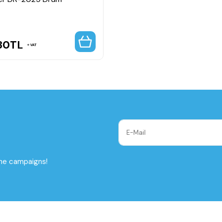
30
TL
VAT
the campaigns!