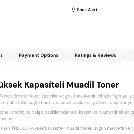
Price Alert
ns
Payment Options
Ratings & Reviews
ksek Kapasiteli Muadil Toner
ner, Brother lazer yazıcılar ve çok fonksiyonlu cihazlar için geli
re daha fazla sayfa baskısı sunarak baskı maliyetlerini düşürmeye 
 toner, metin ve belge baskılarında net, keskin ve okunabilir siyah çı
sı sunar.
lanan TN2060 yüksek kapasiteli muadil toner, uygun maliyetli ve veri