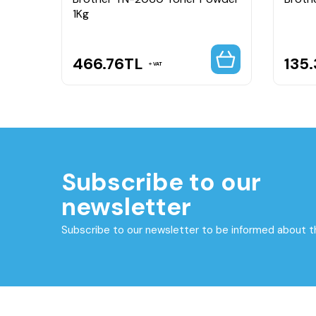
1Kg
466.76
TL
135.
VAT
Subscribe to our
newsletter
Subscribe to our newsletter to be informed about 