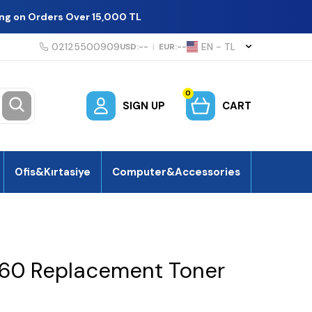
ing on Orders Over 15,000 TL
02125500909
EN − TL
USD:
--
|
EUR:
--
0
SIGN UP
CART
Ofis&Kırtasiye
Computer&Accessories
060 Replacement Toner