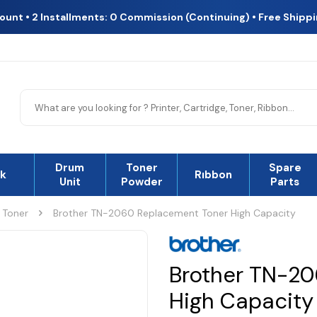
count • 2 Installments: 0 Commission (Continuing) • Free Shipp
Drum
Toner
Spare
nk
Rıbbon
Unit
Powder
Parts
 Toner
Brother TN-2060 Replacement Toner High Capacity
Brother TN-2
High Capacity