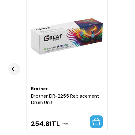
FAX-2820
FAX-2850
FAX-2910
FAX-2920
Özet:
Brother TN2060 Siyah Yüksek Kapasiteli Mua
çözümüdür.
Brother
Brother DR-2255 Replacement
Drum Unit
254.81
TL
VAT