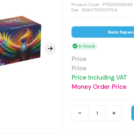
Product Code :
PYRZ0008948
Ean : 8684720000704
Baskı Kapasi
In Stock
Price
Price
Price Including VAT
Money Order Price