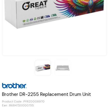
Brother DR-2255 Replacement Drum Unit
Product Code :
PYRZ0008970
Ean : 8684720000735