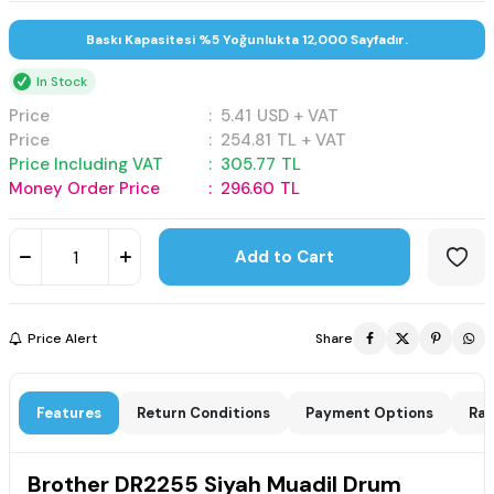
Baskı Kapasitesi %5 Yoğunlukta 12,000 Sayfadır.
In Stock
Price
:
5.41
USD + VAT
Price
:
254.81
TL + VAT
Price Including VAT
:
305.77
TL
Money Order Price
:
296.60
TL
Add to Cart
Price Alert
Share
Features
Return Conditions
Payment Options
Rat
Brother DR2255 Siyah Muadil Drum