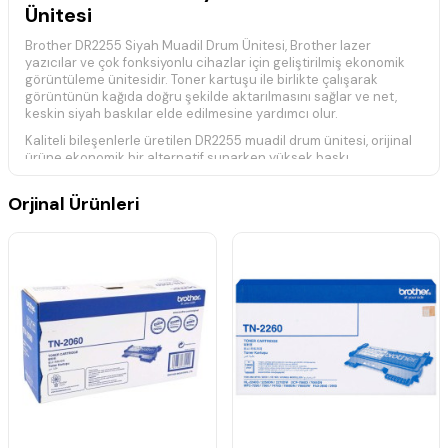
Ünitesi
Brother DR2255 Siyah Muadil Drum Ünitesi, Brother lazer
yazıcılar ve çok fonksiyonlu cihazlar için geliştirilmiş ekonomik
görüntüleme ünitesidir. Toner kartuşu ile birlikte çalışarak
görüntünün kağıda doğru şekilde aktarılmasını sağlar ve net,
keskin siyah baskılar elde edilmesine yardımcı olur.
Kaliteli bileşenlerle üretilen DR2255 muadil drum ünitesi, orijinal
ürüne ekonomik bir alternatif sunarken yüksek baskı
performansı ve uzun kullanım ömrü sağlar. Doğru toner ile
kullanıldığında stabil baskı kalitesi sunarak günlük ve yoğun ofis
Orjinal Ürünleri
kullanımları için ideal bir çözümdür.
Brother DR2255 Muadil Drum Ünitesi; belge, rapor, sözleşme ve
evrak baskılarında yüksek performans sunarken baskı
maliyetlerini düşürmeye yardımcı olur.
Ürün Özellikleri
Brother DR2255 uyumlu muadil drum ünitesi
Ekonomik ve yüksek verimli kullanım
Net ve keskin siyah baskı desteği
Yüksek baskı performansı
Stabil ve güvenilir çalışma
Kolay montaj ve tam uyumluluk
Yoğun ofis kullanımı için uygun
Brother TN2260 ve TN2280 tonerlerle uyumlu çalışma