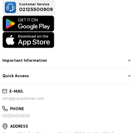
Customer Service
02125500909
Important Information
Quick Access
E-MAIL
info@poyraztoner.com
PHONE
02125500909
ADDRESS