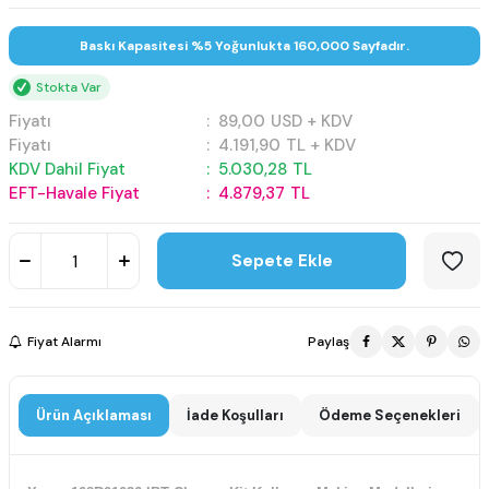
Baskı Kapasitesi %5 Yoğunlukta 160,000 Sayfadır.
Stokta Var
Fiyatı
:
89,00
USD + KDV
Fiyatı
:
4.191,90
TL + KDV
KDV Dahil Fiyat
:
5.030,28
TL
EFT-Havale Fiyat
:
4.879,37
TL
Sepete Ekle
Fiyat Alarmı
Paylaş
Ürün Açıklaması
İade Koşulları
Ödeme Seçenekleri