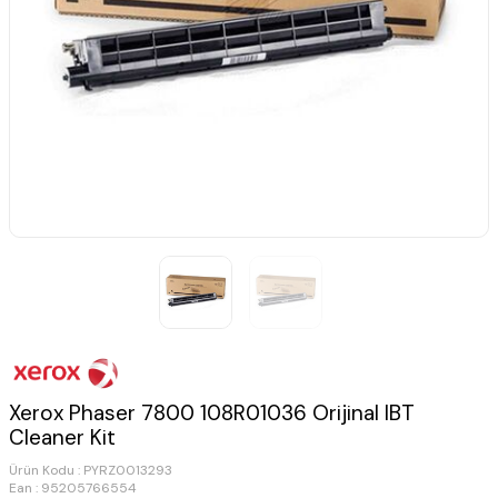
Xerox Phaser 7800 108R01036 Orijinal IBT
Cleaner Kit
Ürün Kodu :
PYRZ0013293
Ean : 95205766554