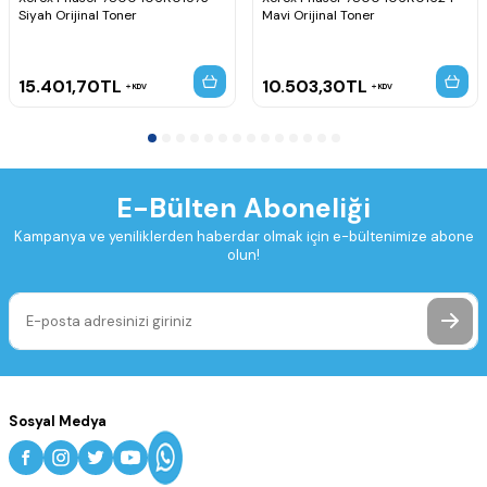
Siyah Orijinal Toner
Mavi Orijinal Toner
15.401,70
TL
10.503,30
TL
KDV
KDV
E-Bülten Aboneliği
Kampanya ve yeniliklerden haberdar olmak için e-bültenimize abone
olun!
Sosyal Medya