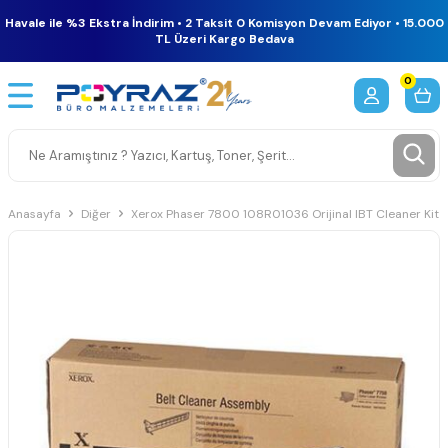
Havale ile %3 Ekstra İndirim • 2 Taksit 0 Komisyon Devam Ediyor • 15.000
TL Üzeri Kargo Bedava
0
Anasayfa
Diğer
Xerox Phaser 7800 108R01036 Orijinal IBT Cleaner Kit