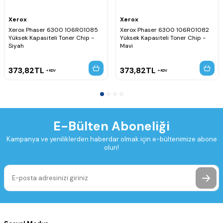
Xerox
Xerox
Xerox Phaser 6300 106R01085
Xerox Phaser 6300 106R01082
Yüksek Kapasiteli Toner Chip -
Yüksek Kapasiteli Toner Chip -
Siyah
Mavi
373,82
TL
373,82
TL
KDV
KDV
E-Bülten Aboneliği
Kampanya ve yeniliklerden haberdar olmak için e-bültenimize abone
olun!