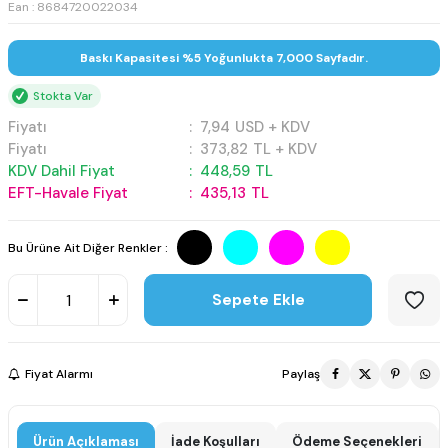
Ean : 8684720022034
Baskı Kapasitesi %5 Yoğunlukta 7,000 Sayfadır.
Stokta Var
Fiyatı
:
7,94
USD + KDV
Fiyatı
:
373,82
TL + KDV
KDV Dahil Fiyat
:
448,59
TL
EFT-Havale Fiyat
:
435,13
TL
Bu Ürüne Ait Diğer Renkler :
Sepete Ekle
Fiyat Alarmı
Paylaş
Ürün Açıklaması
İade Koşulları
Ödeme Seçenekleri