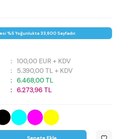
tesi %5 Yoğunlukta 33,600 Sayfadır.
:
100,00
EUR + KDV
:
5.390,00
TL + KDV
:
6.468,00
TL
:
6.273,96
TL
Sepete Ekle