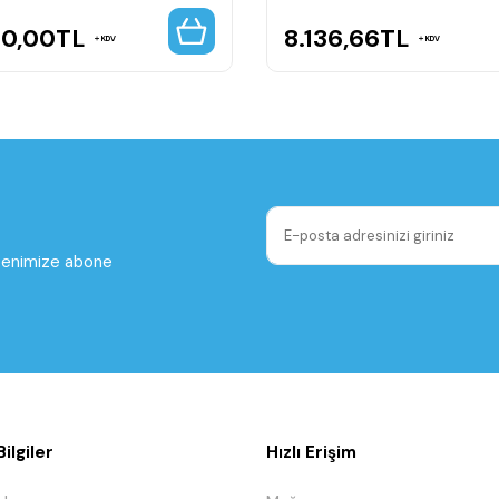
90,00
TL
8.136,66
TL
KDV
KDV
ltenimize abone
ilgiler
Hızlı Erişim