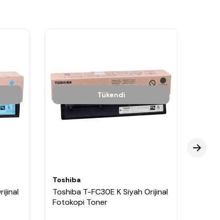
Tükendi
Toshiba
Toshi
ijinal
Toshiba T-FC30E K Siyah Orijinal
Toshi
Fotokopi Toner
Oriji