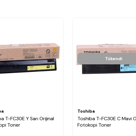
Tükendi
ba
Toshiba
a T-FC30E Y Sarı Orijinal
Toshiba T-FC30E C Mavi Or
opi Toner
Fotokopi Toner