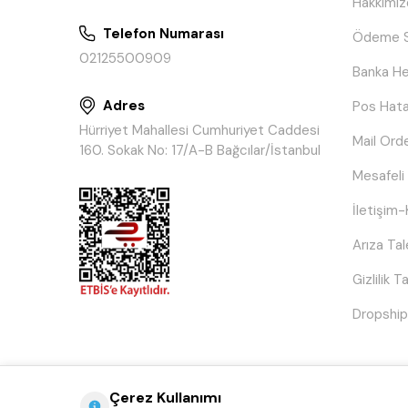
Hakkımız
Telefon Numarası
Ödeme S
02125500909
Banka He
Adres
Pos Hata
Hürriyet Mahallesi Cumhuriyet Caddesi
Mail Ord
160. Sokak No: 17/A-B Bağcılar/İstanbul
Mesafeli
İletişim-
Arıza Ta
Gizlilik 
Dropship
Çerez Kullanımı