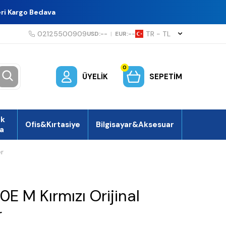
eri Kargo Bedava
02125500909
TR − TL
USD:
--
|
EUR:
--
0
ÜYELIK
SEPETIM
ek
Ofis&Kırtasiye
Bilgisayar&Aksesuar
a
er
E M Kırmızı Orijinal
r