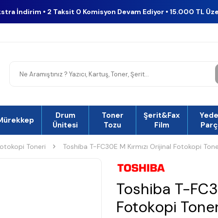
kstra İndirim • 2 Taksit 0 Komisyon Devam Ediyor • 15.000 TL Üz
Drum
Toner
Şerit&Fax
Yed
Mürekkep
Ünitesi
Tozu
Film
Parç
 Fotokopi Toneri
Toshiba T-FC30E M Kırmızı Orijinal Fotokopi Ton
Toshiba T-FC30
Fotokopi Tone