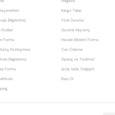
da
Mağaza
eçenekleri
Kargo Takip
sap Bilgilerimiz
Stok Durumu
 Kodları
Güvenli Alışveriş
er Formu
Havale Bildirim Formu
 Satış Sözleşmesi
Cari Ödeme
Kroki Bilgilerimiz
Sipariş ve Teslimat
lep Formu
İptal, İade, Değişim
Taahhüdü
Bayi Ol
ping