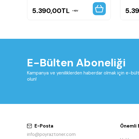
5.390,00
TL
5.3
KDV
E-Bülten Aboneliği
Kampanya ve yeniliklerden haberdar olmak için e-bü
olun!
E-Posta
Önemli B
info@poyraztoner.com