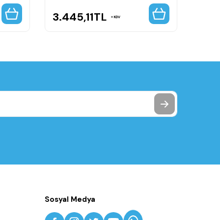
3.445,11
TL
5.3
KDV
Sosyal Medya