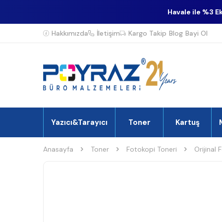
Havale ile %3 E
Hakkımızda
İletişim
Kargo Takip
Blog
Bayi Ol
Yazıcı&Tarayıcı
Toner
Kartuş
Anasayfa
Toner
Fotokopi Toneri
Orijinal