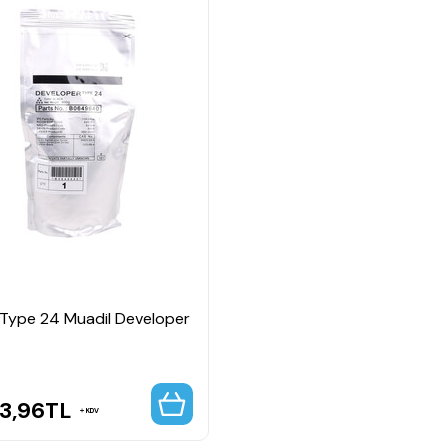
 Type 24 Muadil Developer
3,96
TL
KDV