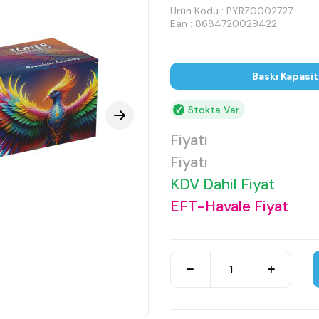
Ürün Kodu :
PYRZ0002727
Ean : 8684720029422
Baskı Kapasi
Stokta Var
Fiyatı
Fiyatı
KDV Dahil Fiyat
EFT-Havale Fiyat