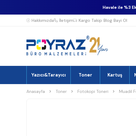
Havale ile %3 E
Hakkımızda
İletişim
Kargo Takip
Blog
Bayi Ol
Yazıcı&Tarayıcı
Toner
Kartuş
Anasayfa
Toner
Fotokopi Toneri
Muadil F