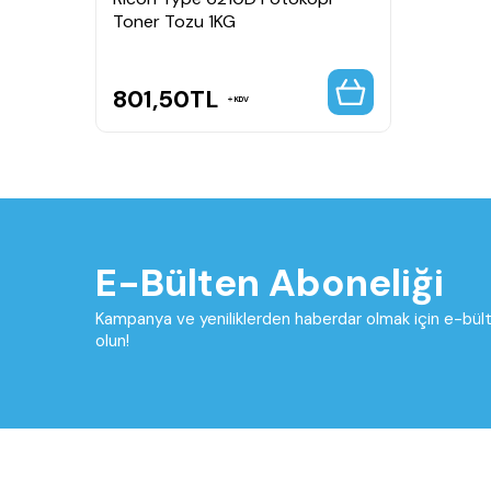
Toner Tozu 1KG
801,50
TL
KDV
E-Bülten Aboneliği
Kampanya ve yeniliklerden haberdar olmak için e-bü
olun!