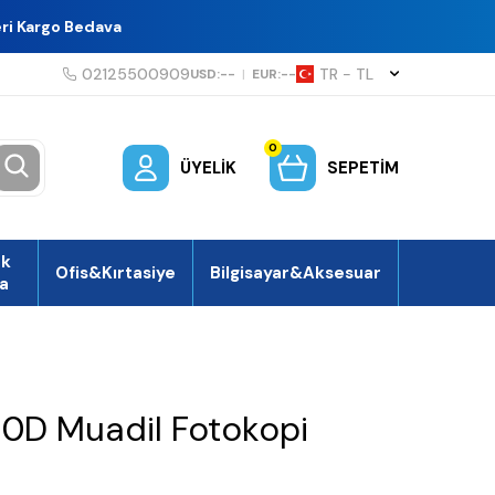
eri Kargo Bedava
02125500909
TR − TL
USD:
--
|
EUR:
--
0
ÜYELIK
SEPETIM
ek
Ofis&Kırtasiye
Bilgisayar&Aksesuar
a
10D Muadil Fotokopi