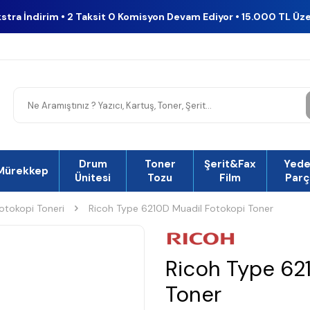
kstra İndirim • 2 Taksit 0 Komisyon Devam Ediyor • 15.000 TL Üz
Drum
Toner
Şerit&Fax
Yed
Mürekkep
Ünitesi
Tozu
Film
Parç
otokopi Toneri
Ricoh Type 6210D Muadil Fotokopi Toner
Ricoh Type 62
Toner