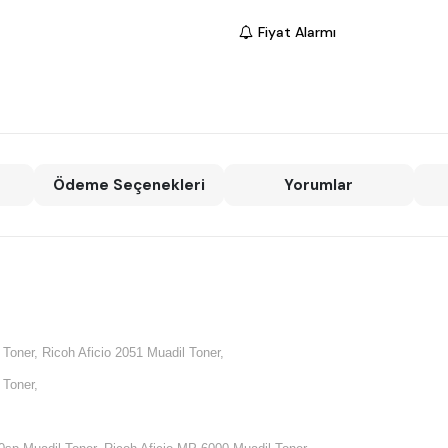
Fiyat Alarmı
Ödeme Seçenekleri
Yorumlar
 Toner, Ricoh Aficio 2051 Muadil Toner,
 Toner,