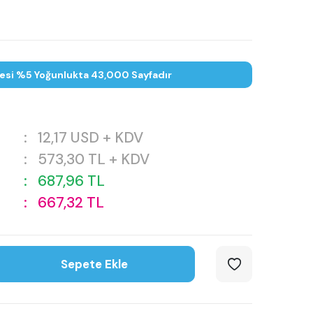
tesi %5 Yoğunlukta 43,000 Sayfadır
:
12,17
USD + KDV
:
573,30
TL + KDV
:
687,96
TL
:
667,32
TL
Sepete Ekle