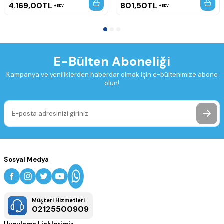
4.169,00
TL
801,50
TL
KDV
KDV
E-Bülten Aboneliği
Kampanya ve yeniliklerden haberdar olmak için e-bültenimize abone
olun!
Sosyal Medya
Müşteri Hizmetleri
02125500909