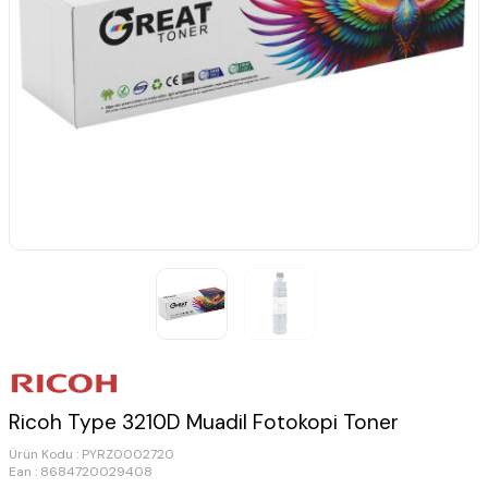
Ricoh Type 3210D Muadil Fotokopi Toner
Ürün Kodu :
PYRZ0002720
Ean : 8684720029408