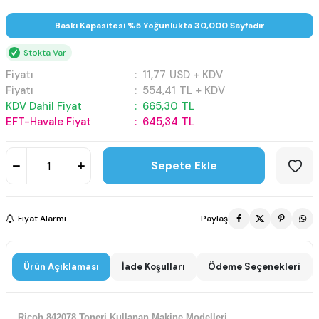
Baskı Kapasitesi %5 Yoğunlukta 30,000 Sayfadır
Stokta Var
Fiyatı
:
11,77
USD + KDV
Fiyatı
:
554,41
TL + KDV
KDV Dahil Fiyat
:
665,30
TL
EFT-Havale Fiyat
:
645,34
TL
Sepete Ekle
Fiyat Alarmı
Paylaş
Ürün Açıklaması
İade Koşulları
Ödeme Seçenekleri
Ricoh 842078 Toneri Kullanan Makine Modelleri