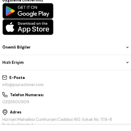
Uygulama Linklerimiz
Önemli Bilgiler
Hızlı Erişim
E-Posta
info@poyraztoner.com
Telefon Numarası
02125500909
Adres
Hürriyet Mahallesi Cumhuriyet Caddesi 160. Sokak No: 17/A-B
Bağcılar/İstanbul