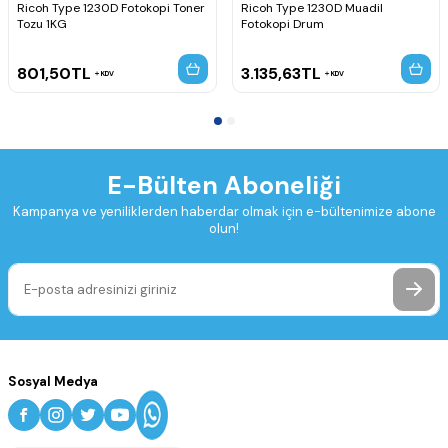
Ricoh Type 1230D Fotokopi Toner
Ricoh Type 1230D Muadil
Tozu 1KG
Fotokopi Drum
801,50
TL
3.135,63
TL
KDV
KDV
E-Bülten Aboneliği
Kampanya ve yeniliklerden haberdar olmak için e-bültenimize abone
olun!
Sosyal Medya