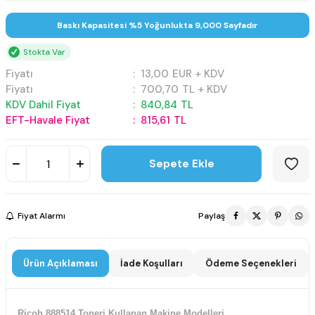
Baskı Kapasitesi %5 Yoğunlukta 9,000 Sayfadır
Stokta Var
Fiyatı
:
13,00
EUR + KDV
Fiyatı
:
700,70
TL + KDV
KDV Dahil Fiyat
:
840,84
TL
EFT-Havale Fiyat
:
815,61
TL
Sepete Ekle
Fiyat Alarmı
Paylaş
Ürün Açıklaması
İade Koşulları
Ödeme Seçenekleri
Ricoh 888514 Toneri Kullanan Makine Modelleri