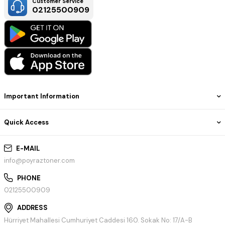
Customer Service
02125500909
Important Information
Quick Access
E-MAIL
info@poyraztoner.com
PHONE
02125500909
ADDRESS
Hürriyet Mahallesi Cumhuriyet Caddesi 160. Sokak No: 17/A-B