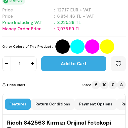
In Stock
Price
:
127.17
EUR + VAT
Price
:
6,854.46
TL + VAT
Price Including VAT
:
8,225.36
TL
Money Order Price
:
7,978.59
TL
Other Colors of This Product :
Add to Cart
Price Alert
Share
Features
Return Conditions
Payment Options
Rat
Ricoh 842563 Kırmızı Orijinal Fotokopi