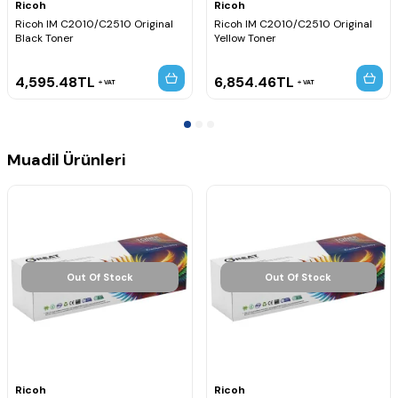
Ricoh
Ricoh
Uyumlu Yazıcı Modelleri
Ricoh IM C2010/C2510 Original
Ricoh IM C2010/C2510 Original
Ricoh IM C2010A
Black Toner
Yellow Toner
Ricoh IM C2510
4,595.48
TL
6,854.46
TL
VAT
VAT
Muadil Ürünleri
Out Of Stock
Out Of Stock
Ricoh
Ricoh