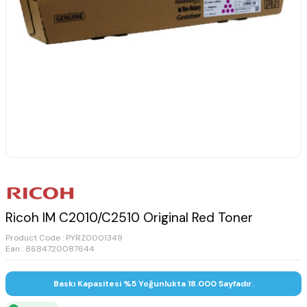
Ricoh IM C2010/C2510 Original Red Toner
Product Code :
PYRZ0001349
Ean : 8684720087644
Baskı Kapasitesi %5 Yoğunlukta 18.000 Sayfadır.