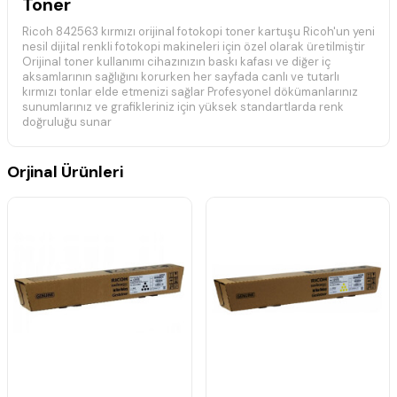
Toner
Ricoh 842563 kırmızı orijinal fotokopi toner kartuşu Ricoh'un yeni
nesil dijital renkli fotokopi makineleri için özel olarak üretilmiştir
Orijinal toner kullanımı cihazınızın baskı kafası ve diğer iç
aksamlarının sağlığını korurken her sayfada canlı ve tutarlı
kırmızı tonlar elde etmenizi sağlar Profesyonel dökümanlarınız
sunumlarınız ve grafikleriniz için yüksek standartlarda renk
doğruluğu sunar
18.000 sayfalık yüksek baskı kapasitesi ile yoğun ofis
ortamlarında verimliliği artırarak sık toner değiştirme ihtiyacını
Orjinal Ürünleri
ortadan kaldırır Gelişmiş toner teknolojisi sayesinde kağıt türü
fark etmeksizin mükemmel yapışma ve netlik sağlar Ricoh IM
C2010A ve IM C2510 serisi ile tam uyumlu olan bu kartuş
sürdürülebilir ve yüksek kaliteli baskı çözümü arayanlar için
idealdir
Teknik Özellikler
Ürün Türü: Orijinal Fotokopi Toner
Renk: Kırmızı (Magenta)
Baskı Kapasitesi: 18.000 Sayfa (%5 doluluk oranına göre)
Uyumlu Marka: Ricoh
Ürün Kodu: 842563