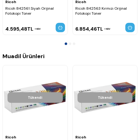
Ricoh
Ricoh
Ricoh IM C2510
Ricoh 842561 Siyah Orijinal
Ricoh 842563 Kırmızı Orijinal
Fotokopi Toner
Fotokopi Toner
4.595,48
TL
6.854,46
TL
KDV
KDV
Muadil Ürünleri
Tükendi
Tükendi
Ricoh
Ricoh