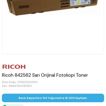
Ricoh 842562 Sarı Orijinal Fotokopi Toner
Ürün Kodu :
PYRZ0001350
Ean : 8684720087651
Baskı Kapasitesi %5 Yoğunlukta 18.000 Sayfadır.