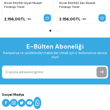
Ricoh 842561 Siyah Muadil
Ricoh 842562 Sarı Muadil
Fotokopi Toner
Fotokopi Toner
2.156,00
TL
2.156,00
TL
KDV
KDV
E-Bülten Aboneliği
Kampanya ve yeniliklerden haberdar olmak için e-bültenimize abone
olun!
Sosyal Medya