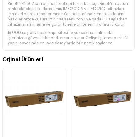
Ricoh 842562 sarı orijinal fotokopi toner kartuşu Ricoh'un üstün
renk teknolojisi ile donatılmış IM C2010A ve IM C2510 cihazları
için özel olarak tasarlanmıştır Orijinal sarf malzemesi kullanımı
baskılarınızda kusursuz bir sarı renk tonu ve parlaklık sağlarken
cihazınızın fırınlama ve görüntüleme ünitelerinin ömrünü korur
18.000 sayfalık baskı kapasitesi ile yüksek hacimli renkli
işlerinizde güvenilir bir performans sunar Gelişmiş toner partikül
yapısı sayesinde en ince detaylarda bile netlik sağlar ve
profesyonel dökümanlarınızın kalitesini artırır Ricoh’un
sürdürülebilirlik standartlarına uygun olarak üretilen bu kartuş
Orjinal Ürünleri
hem verimlilik hem de yüksek baskı standartları arayan
kullanıcılar için geliştirilmiştir
Teknik Özellikler
Ürün Türü: Orijinal Fotokopi Toner
Renk: Sarı (Yellow)
Baskı Kapasitesi: 18.000 Sayfa (%5 doluluk oranına göre)
Uyumlu Marka: Ricoh
Ürün Kodu: 842562
Uyumlu Yazıcı Modelleri
Ricoh IM C2010A