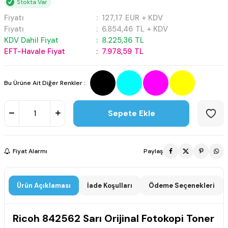
Stokta Var
Fiyatı
:
127,17
EUR + KDV
Fiyatı
:
6.854,46
TL + KDV
KDV Dahil Fiyat
:
8.225,36
TL
EFT-Havale Fiyat
:
7.978,59
TL
Bu Ürüne Ait Diğer Renkler :
Sepete Ekle
Fiyat Alarmı
Paylaş
Ürün Açıklaması
İade Koşulları
Ödeme Seçenekleri
Ricoh 842562 Sarı Orijinal Fotokopi Toner