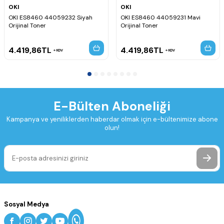
OKI
OKI
OKI ES8460 44059232 Siyah
OKI ES8460 44059231 Mavi
Orijinal Toner
Orijinal Toner
4.419,86
TL
4.419,86
TL
KDV
KDV
E-Bülten Aboneliği
Kampanya ve yeniliklerden haberdar olmak için e-bültenimize abone
olun!
Sosyal Medya