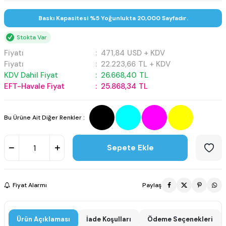
Baskı Kapasitesi %5 Yoğunlukta 20,000 Sayfadır.
Stokta Var
Fiyatı
:
471,84
USD + KDV
Fiyatı
:
22.223,66
TL + KDV
KDV Dahil Fiyat
:
26.668,40
TL
EFT-Havale Fiyat
:
25.868,34
TL
Bu Ürüne Ait Diğer Renkler :
Sepete Ekle
Fiyat Alarmı
Paylaş
Ürün Açıklaması
İade Koşulları
Ödeme Seçenekleri