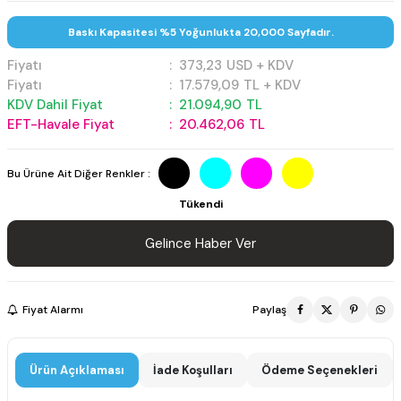
Baskı Kapasitesi %5 Yoğunlukta 20,000 Sayfadır.
Fiyatı
:
373,23
USD + KDV
Fiyatı
:
17.579,09
TL + KDV
KDV Dahil Fiyat
:
21.094,90
TL
EFT-Havale Fiyat
:
20.462,06
TL
Bu Ürüne Ait Diğer Renkler :
Tükendi
Gelince Haber Ver
Fiyat Alarmı
Paylaş
Ürün Açıklaması
İade Koşulları
Ödeme Seçenekleri