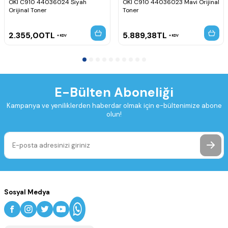
OKI C910 44036024 Siyah
OKI C910 44036023 Mavi Orijinal
Orijinal Toner
Toner
2.355,00
TL
5.889,38
TL
KDV
KDV
E-Bülten Aboneliği
Kampanya ve yeniliklerden haberdar olmak için e-bültenimize abone
olun!
Sosyal Medya