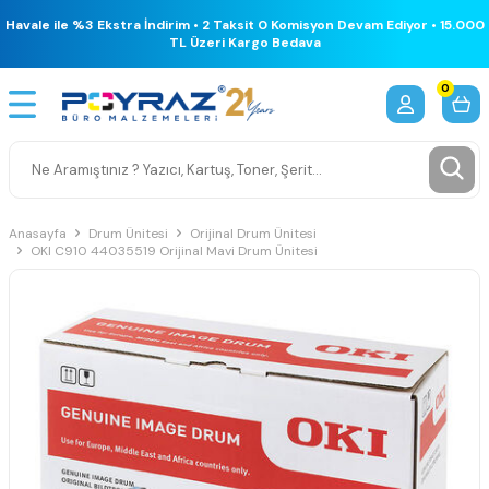
Havale ile %3 Ekstra İndirim • 2 Taksit 0 Komisyon Devam Ediyor • 15.000
TL Üzeri Kargo Bedava
0
Anasayfa
Drum Ünitesi
Orijinal Drum Ünitesi
OKI C910 44035519 Orijinal Mavi Drum Ünitesi