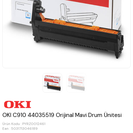
OKI C910 44035519 Orijinal Mavi Drum Ünitesi
Ürün Kodu :
PYRZ0012461
Ean : 5031713046189