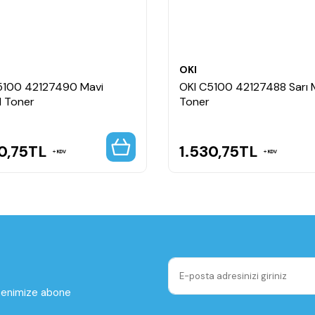
OKI
5100 42127490 Mavi
OKI C5100 42127488 Sarı 
l Toner
Toner
0,75
TL
1.530,75
TL
KDV
KDV
ltenimize abone