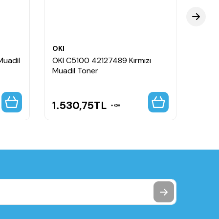
OKI
OKI
Muadil
OKI C5100 42127489 Kırmızı
OKI C
Muadil Toner
Muadi
1.530,75
TL
1.5
KDV