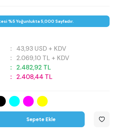
tesi %5 Yoğunlukta 5,000 Sayfadır.
:
43,93
USD + KDV
:
2.069,10
TL + KDV
:
2.482,92
TL
:
2.408,44
TL
Sepete Ekle