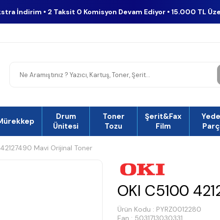
kstra İndirim • 2 Taksit 0 Komisyon Devam Ediyor • 15.000 TL Üz
Drum
Toner
Şerit&Fax
Yed
Mürekkep
Ünitesi
Tozu
Film
Parç
42127490 Mavi Orijinal Toner
OKI C5100 4212
Ürün Kodu :
PYRZ0012280
Ean : 5031713030331