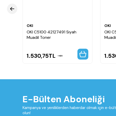
OKI
OKI
ı
OKI C5100 42127491 Siyah
OKI C
Muadil Toner
Muadi
1.530,75
TL
1.53
KDV
E-Bülten Aboneliği
Kampanya ve yeniliklerden haberdar olmak için e-bü
olun!