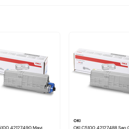
OKI
5100 42127490 Mavi
OKI C5100 42127488 Sarı Or