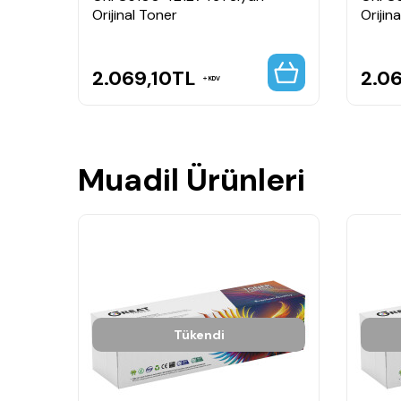
Orijinal Toner
Orijin
2.069,10
TL
2.06
KDV
Muadil Ürünleri
Tükendi