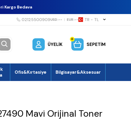
eri Kargo Bedava
02125500909
TR − TL
USD:
--
|
EUR:
--
0
ÜYELIK
SEPETIM
ek
Ofis&Kırtasiye
Bilgisayar&Aksesuar
a
7490 Mavi Orijinal Toner