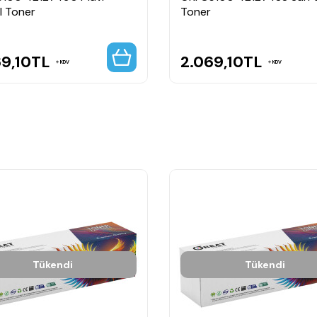
al Toner
Toner
9,10
TL
2.069,10
TL
KDV
KDV
Tükendi
Tükendi