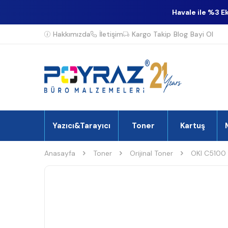
Havale ile %3 E
Hakkımızda
İletişim
Kargo Takip
Blog
Bayi Ol
Yazıcı&Tarayıcı
Toner
Kartuş
Anasayfa
Toner
Orijinal Toner
OKI C5100 