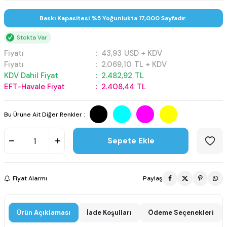
Baskı Kapasitesi %5 Yoğunlukta 17,000 Sayfadır.
Stokta Var
Fiyatı
:
43,93
USD + KDV
Fiyatı
:
2.069,10
TL + KDV
KDV Dahil Fiyat
:
2.482,92
TL
EFT-Havale Fiyat
:
2.408,44
TL
Bu Ürüne Ait Diğer Renkler :
Sepete Ekle
Fiyat Alarmı
Paylaş
Ürün Açıklaması
İade Koşulları
Ödeme Seçenekleri