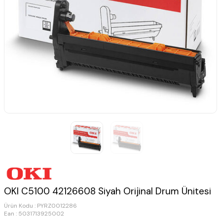
OKI C5100 42126608 Siyah Orijinal Drum Ünitesi
Ürün Kodu :
PYRZ0012286
Ean : 5031713925002