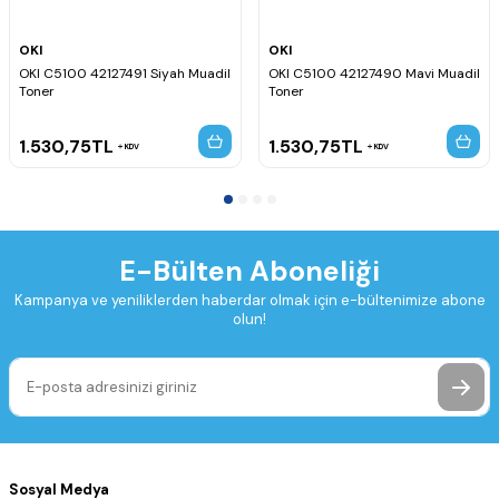
OKI
OKI
OKI C5100 42127491 Siyah Muadil
OKI C5100 42127490 Mavi Muadil
Toner
Toner
1.530,75
TL
1.530,75
TL
KDV
KDV
E-Bülten Aboneliği
Kampanya ve yeniliklerden haberdar olmak için e-bültenimize abone
olun!
Sosyal Medya