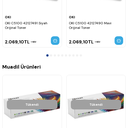
OKI
OKI
OKI C5100 42127491 Siyah
OKI C5100 42127490 Mavi
Orijinal Toner
Orijinal Toner
2.069,10
TL
2.069,10
TL
KDV
KDV
Muadil Ürünleri
Tükendi
Tükendi