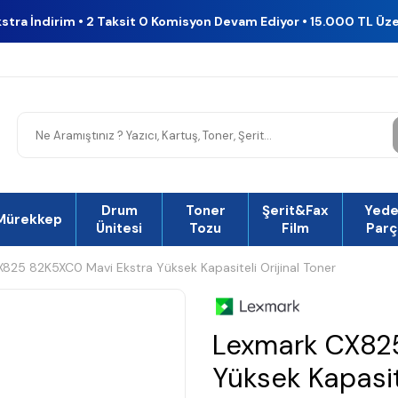
kstra İndirim • 2 Taksit 0 Komisyon Devam Ediyor • 15.000 TL Üz
Drum
Toner
Şerit&Fax
Yed
Mürekkep
Ünitesi
Tozu
Film
Parç
825 82K5XC0 Mavi Ekstra Yüksek Kapasiteli Orijinal Toner
Lexmark CX825
Yüksek Kapasite