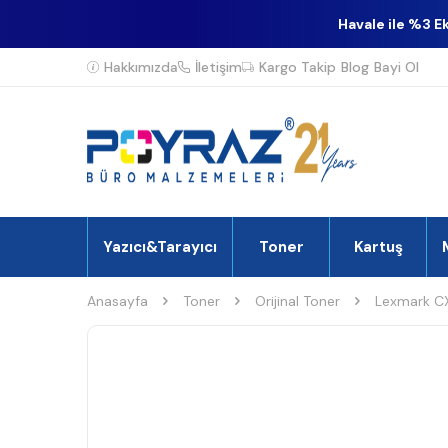
Havale ile %3 E
Hakkımızda
İletişim
Kargo Takip
Blog
Bayi Ol
Yazıcı&Tarayıcı
Toner
Kartuş
Anasayfa
Toner
Orijinal Toner
Lexmark CX