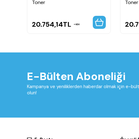
Toner
Toner
20.754,14
TL
20.7
KDV
E-Bülten Aboneliği
Kampanya ve yeniliklerden haberdar olmak için e-bü
olun!