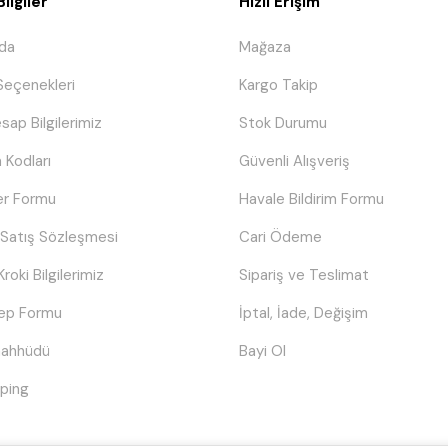
ilgiler
Hızlı Erişim
da
Mağaza
eçenekleri
Kargo Takip
sap Bilgilerimiz
Stok Durumu
 Kodları
Güvenli Alışveriş
er Formu
Havale Bildirim Formu
 Satış Sözleşmesi
Cari Ödeme
Kroki Bilgilerimiz
Sipariş ve Teslimat
lep Formu
İptal, İade, Değişim
Taahhüdü
Bayi Ol
ping