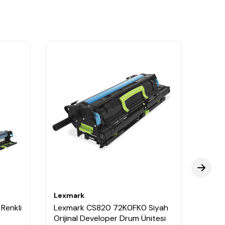
Lexmark
Lexm
Renkli
Lexmark CS820 72K0FK0 Siyah
Lexm
Orijinal Developer Drum Ünitesi
Oriji