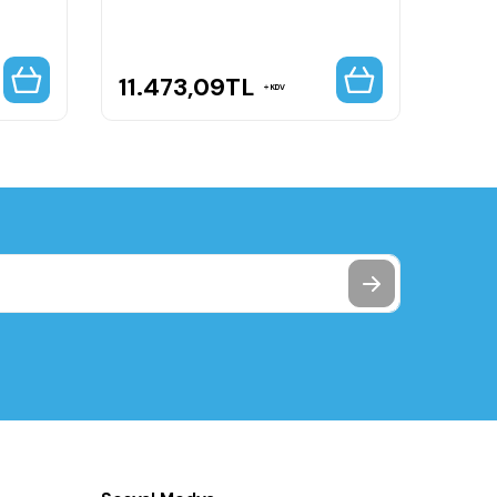
11.473,09
TL
41.
KDV