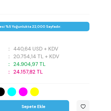
esi %5 Yoğunlukta 22,000 Sayfadır.
:
440,64
USD + KDV
:
20.754,14
TL + KDV
:
24.904,97
TL
:
24.157,82
TL
Sepete Ekle