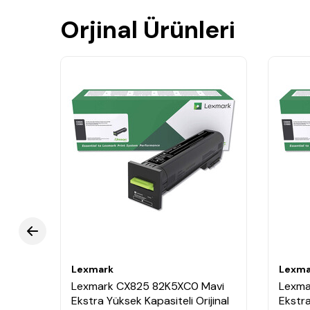
Orjinal Ürünleri
Lexmark
Lexma
arı
Lexmark CX825 82K5XC0 Mavi
Lexma
Ekstra Yüksek Kapasiteli Orijinal
Ekstra