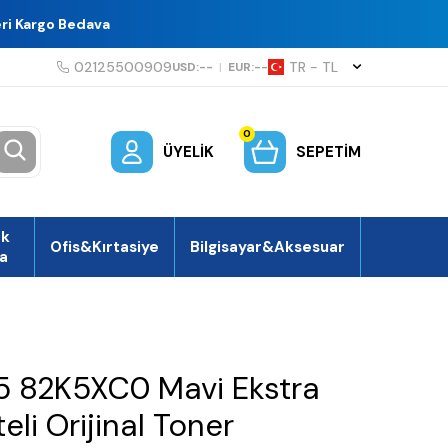
eri Kargo Bedava
02125500909
TR − TL
USD:
--
|
EUR:
--
0
ÜYELIK
SEPETIM
ek
Ofis&Kırtasiye
Bilgisayar&Aksesuar
a
 82K5XC0 Mavi Ekstra
li Orijinal Toner