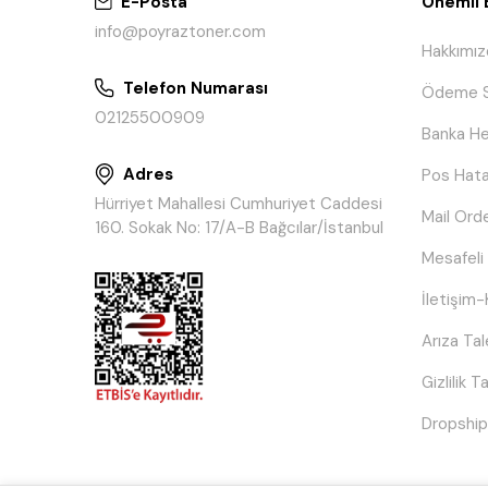
E-Posta
Önemli B
info@poyraztoner.com
Hakkımız
Telefon Numarası
Ödeme S
02125500909
Banka He
Adres
Pos Hata
Hürriyet Mahallesi Cumhuriyet Caddesi
Mail Ord
160. Sokak No: 17/A-B Bağcılar/İstanbul
Mesafeli
İletişim-
Arıza Ta
Gizlilik 
Dropship