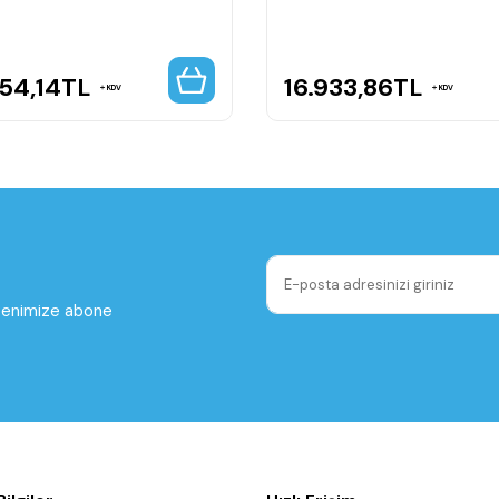
54,14
TL
16.933,86
TL
KDV
KDV
ltenimize abone