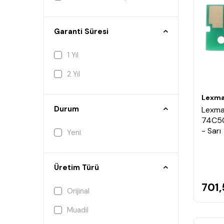
Garanti Süresi
1 Yıl
2 Yıl
Lexma
Durum
Lexma
74C50
- Sarı
Yeni
Üretim Türü
701
Orijinal
Muadil