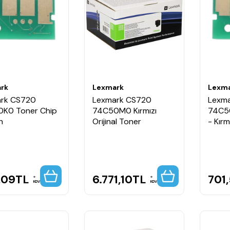
rk
Lexmark
Lexm
rk CS720
Lexmark CS720
Lexm
K0 Toner Chip
74C50M0 Kırmızı
74C5
h
Orijinal Toner
- Kırm
,09
TL
6.771,10
TL
701
KDV
KDV