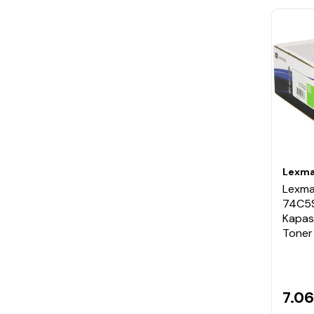
Lexma
Lexma
74C5S
Kapasit
Toner
7.0