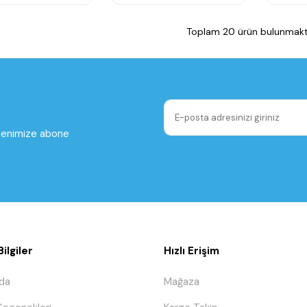
Toplam 20 ürün bulunmakt
ltenimize abone
ilgiler
Hızlı Erişim
da
Mağaza