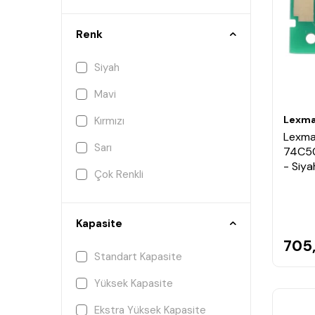
Renk
Siyah
Mavi
Lexma
Kırmızı
Lexma
Sarı
74C50
- Siya
Çok Renkli
Kapasite
705
Standart Kapasite
Yüksek Kapasite
Ekstra Yüksek Kapasite