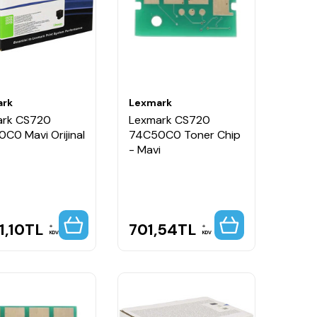
ark
Lexmark
ark CS720
Lexmark CS720
C0 Mavi Orijinal
74C50C0 Toner Chip
- Mavi
1,10
TL
701,54
TL
KDV
KDV