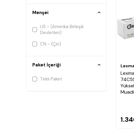
Menşei
US - (Amerika Birleşik
Devletleri)
CN - (Çin)
Paket İçeriği
Lexma
Lexma
Tekli Paket
74C5S
Yüksek
Muadi
1.34