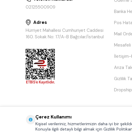
Ödeme S
02125500909
Banka He
Adres
Pos Hata
Hürriyet Mahallesi Cumhuriyet Caddesi
Mail Ord
160. Sokak No: 17/A-B Bağcılar/İstanbul
Mesafeli
İletişim-
Arıza Ta
Gizlilik 
Dropship
Çerez Kullanımı
Kişisel verileriniz, hizmetlerimizin daha iyi bir şek
Konuyla ilgili detaylı bilgi almak için Gizlilik Politika