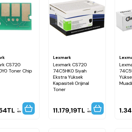
rk
Lexmark
Lexm
rk CS720
Lexmark CS720
Lexm
Y0 Toner Chip
74C5HK0 Siyah
74C5
Ekstra Yüksek
Yükse
Kapasiteli Orijinal
Muadi
Toner
,54
TL
11.179,19
TL
1.3
KDV
KDV