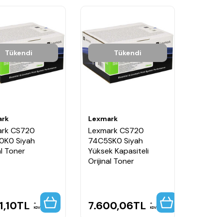
Tükendi
Tükendi
ark
Lexmark
ark CS720
Lexmark CS720
0K0 Siyah
74C5SK0 Siyah
al Toner
Yüksek Kapasiteli
Orijinal Toner
1,10
TL
7.600,06
TL
KDV
KDV