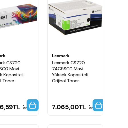
ark
Lexmark
ark CS720
Lexmark CS720
SC0 Mavi
74C5SC0 Mavi
k Kapasiteli
Yüksek Kapasiteli
l Toner
Orijinal Toner
46,59
TL
7.065,00
TL
KDV
KDV