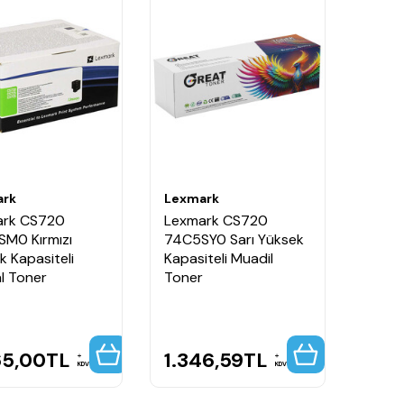
ark
Lexmark
ark CS720
Lexmark CS720
M0 Kırmızı
74C5SY0 Sarı Yüksek
k Kapasiteli
Kapasiteli Muadil
al Toner
Toner
65,00
TL
1.346,59
TL
KDV
KDV