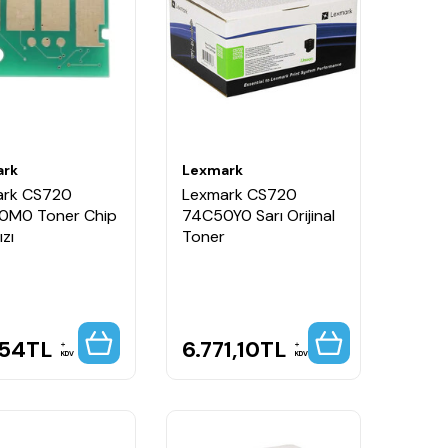
ark
Lexmark
ark CS720
Lexmark CS720
0M0 Toner Chip
74C50Y0 Sarı Orijinal
ızı
Toner
,54
TL
6.771,10
TL
KDV
KDV