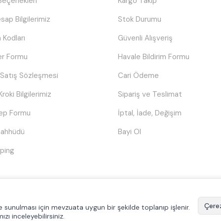
eçenekleri
Kargo Takip
sap Bilgilerimiz
Stok Durumu
 Kodları
Güvenli Alışveriş
er Formu
Havale Bildirim Formu
 Satış Sözleşmesi
Cari Ödeme
Kroki Bilgilerimiz
Sipariş ve Teslimat
lep Formu
İptal, İade, Değişim
Taahhüdü
Bayi Ol
ping
© Tüm hakları saklıdır.
Poyraztoner.com
Çerez
ilde sunulması için mevzuata uygun bir şekilde toplanıp işlenir.
mızı inceleyebilirsiniz.