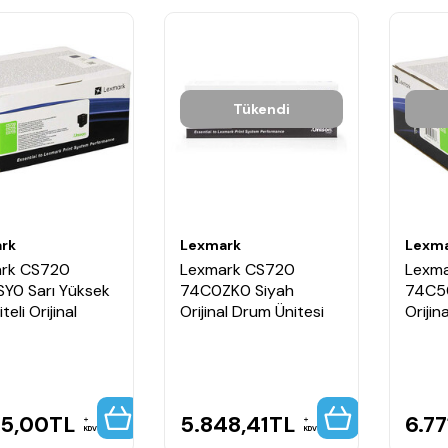
Tükendi
rk
Lexmark
Lexm
rk CS720
Lexmark CS720
Lexm
Y0 Sarı Yüksek
74C0ZK0 Siyah
74C5
eli Orijinal
Orijinal Drum Ünitesi
Orijin
65,00
TL
5.848,41
TL
6.77
KDV
KDV