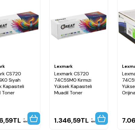
rk
Lexmark
Lexm
rk CS720
Lexmark CS720
Lexm
K0 Siyah
74C5SM0 Kırmızı
74C5S
 Kapasiteli
Yüksek Kapasiteli
Yükse
l Toner
Muadil Toner
Orijin
6,59
TL
1.346,59
TL
7.0
KDV
KDV