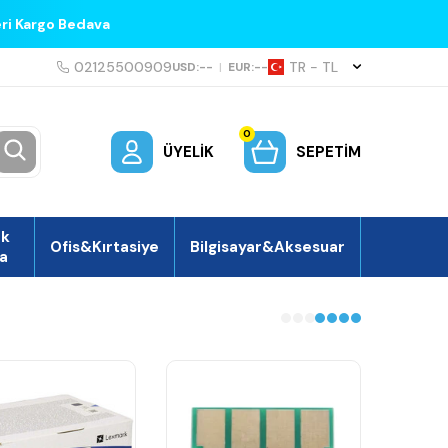
eri Kargo Bedava
02125500909
TR − TL
USD:
--
|
EUR:
--
0
ÜYELIK
SEPETIM
ek
Ofis&Kırtasiye
Bilgisayar&Aksesuar
a