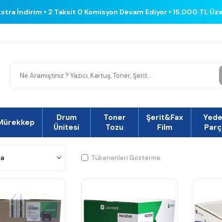
kstra İndirim • 2 Taksit 0 Komisyon Devam Ediyor • 15.000 TL Üz
Drum
Toner
Şerit&Fax
Yed
Mürekkep
Ünitesi
Tozu
Film
Parç
Tükenenleri Gösterme