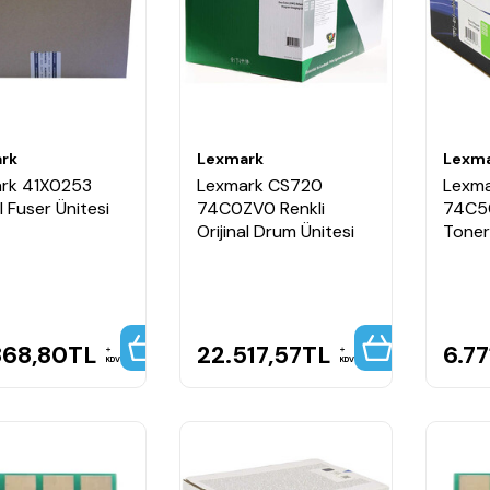
rk
Lexmark
Lexm
rk 41X0253
Lexmark CS720
Lexm
al Fuser Ünitesi
74C0ZV0 Renkli
74C50
Orijinal Drum Ünitesi
Toner
868,80
TL
22.517,57
TL
6.77
KDV
KDV