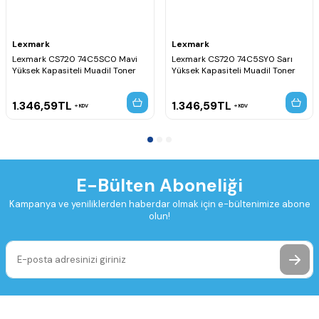
Lexmark
Lexmark
Lexmark CS720 74C5SC0 Mavi
Lexmark CS720 74C5SY0 Sarı
Yüksek Kapasiteli Muadil Toner
Yüksek Kapasiteli Muadil Toner
1.346,59
TL
1.346,59
TL
KDV
KDV
E-Bülten Aboneliği
Kampanya ve yeniliklerden haberdar olmak için e-bültenimize abone
olun!