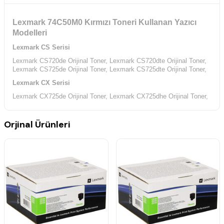
Lexmark 74C50M0 Kırmızı Toneri Kullanan Yazıcı
Modelleri
Lexmark CS Serisi
Lexmark CS720de Orijinal Toner,
Lexmark CS720dte Orijinal Toner,
Lexmark CS725de Orijinal Toner,
Lexmark CS725dte Orijinal Toner,
Lexmark CX Serisi
Lexmark CX725de Orijinal Toner,
Lexmark CX725dhe Orijinal Toner,
Lexmark CX725dthe Orijinal Toner,
Orjinal Ürünleri