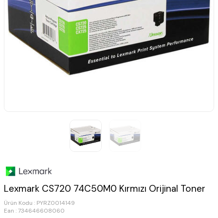
Lexmark CS720 74C50M0 Kırmızı Orijinal Toner
Ürün Kodu :
PYRZ0014149
Ean : 734646608060