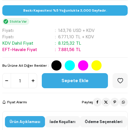
Baskı Kapasitesi %5 Yoğunlukta 3,000 Sayfadır.
Stokta Var
Fiyatı
:
143,76
USD + KDV
Fiyatı
:
6.771,10
TL + KDV
KDV Dahil Fiyat
:
8.125,32
TL
EFT-Havale Fiyat
:
7.881,56
TL
Bu Ürüne Ait Diğer Renkler :
Sepete Ekle
Fiyat Alarmı
Paylaş
Ürün Açıklaması
İade Koşulları
Ödeme Seçenekleri