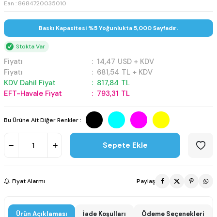
Ean : 8684720035010
Baskı Kapasitesi %5 Yoğunlukta 5,000 Sayfadır.
Stokta Var
Fiyatı
:
14,47
USD + KDV
Fiyatı
:
681,54
TL + KDV
KDV Dahil Fiyat
:
817,84
TL
EFT-Havale Fiyat
:
793,31
TL
Bu Ürüne Ait Diğer Renkler :
Sepete Ekle
Fiyat Alarmı
Paylaş
Ürün Açıklaması
İade Koşulları
Ödeme Seçenekleri