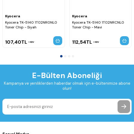
Kyocera
Kyocera
Kyocera TK-5140 1T02NR0NL0
Kyocera TK-5140 1T02NRCNL0
Toner Chip - Siyah
Toner Chip - Mavi
107,40
TL
112,54
TL
KDV
KDV
E-Bülten Aboneliği
Kampanya ve yeniliklerden haberdar olmak için e-bültenimize abone
olun!