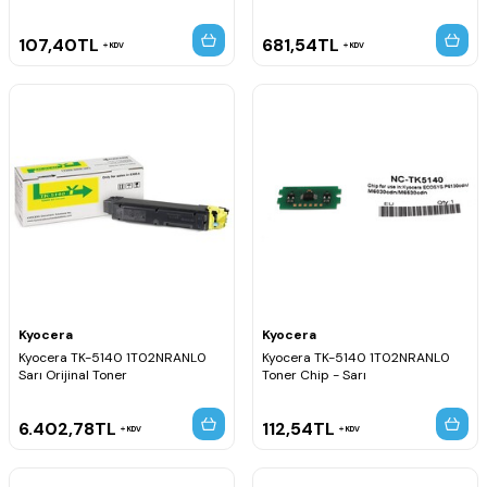
107,40
TL
681,54
TL
KDV
KDV
Kyocera
Kyocera
Kyocera TK-5140 1T02NRANL0
Kyocera TK-5140 1T02NRANL0
Sarı Orijinal Toner
Toner Chip - Sarı
6.402,78
TL
112,54
TL
KDV
KDV