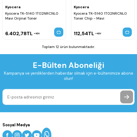
Kyocera
Kyocera
Kyocera TK-5140 1T02NRCNL0
Kyocera TK-5140 1T02NRCNL0
Mavi Orijinal Toner
Toner Chip - Mavi
6.402,78
TL
112,54
TL
KDV
KDV
Toplam 12 ürün bulunmaktadır.
E-Bülten Aboneliği
Kampanya ve yeniliklerden haberdar olmak için e-bültenimize abone
olun!
Sosyal Medya