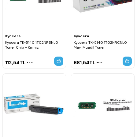
Kyocera
Kyocera
Kyocera TK-5140 1T02NRBNL0
Kyocera TK-5140 1T02NRCNL0
Toner Chip - Kırmızı
Mavi Muadil Toner
112,54
TL
681,54
TL
KDV
KDV