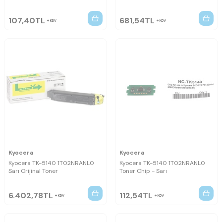
107,40
TL
681,54
TL
KDV
KDV
Kyocera
Kyocera
Kyocera TK-5140 1T02NRANL0
Kyocera TK-5140 1T02NRANL0
Sarı Orijinal Toner
Toner Chip - Sarı
6.402,78
TL
112,54
TL
KDV
KDV