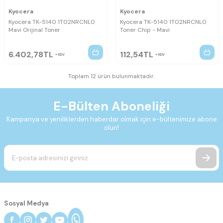
Kyocera
Kyocera
Kyocera TK-5140 1T02NRCNL0
Kyocera TK-5140 1T02NRCNL0
Mavi Orijinal Toner
Toner Chip - Mavi
6.402,78
TL
112,54
TL
KDV
KDV
Toplam 12 ürün bulunmaktadır.
E-Bülten Aboneliği
Kampanya ve yeniliklerden haberdar olmak için e-bültenimize abone
olun!
Sosyal Medya