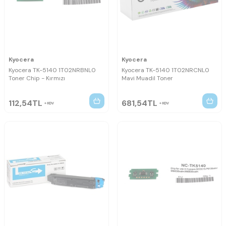
Kyocera
Kyocera
Kyocera TK-5140 1T02NRBNL0
Kyocera TK-5140 1T02NRCNL0
Toner Chip - Kırmızı
Mavi Muadil Toner
112,54
TL
681,54
TL
KDV
KDV