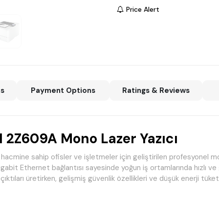
Price Alert
ns
Payment Options
Ratings & Reviews
 2Z609A Mono Lazer Yazıcı
mine sahip ofisler ve işletmeler için geliştirilen profesyonel mo
e Gigabit Ethernet bağlantısı sayesinde yoğun iş ortamlarında hızlı 
tıları üretirken, gelişmiş güvenlik özellikleri ve düşük enerji tüketimi