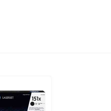
50)
r
ayfa
al Toner