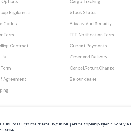
 Options
Cargo Tracking
sap Bilgilerimiz
Stock Status
or Codes
Privacy And Security
er Form
EFT Notification Form
elling Contract
Current Payments
 Us
Order and Delivery
 Form
Cancel,Return,Change
of Agreement
Be our dealer
ping
© Tüm hakları saklıdır.
Poyraztoner.com
lde sunulması için mevzuata uygun bir şekilde toplanıp işlenir. Konuyla il
lirsiniz.