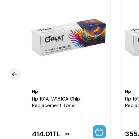
Hp
Hp
Hp 151A-W1510A Chip
Hp 15
Replacement Toner
Repla
414.01
TL
355
VAT