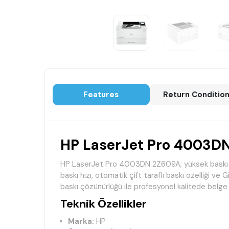
Features
Return Conditio
HP LaserJet Pro 4003DN
HP LaserJet Pro 4003DN 2Z609A; yüksek baskı hac
baskı hızı, otomatik çift taraflı baskı özelliği v
baskı çözünürlüğü ile profesyonel kalitede belge çık
Teknik Özellikler
Marka:
HP