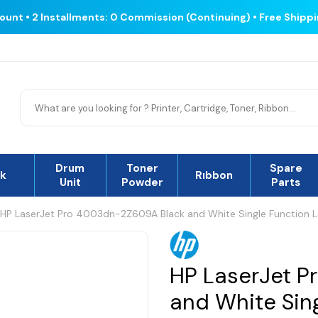
count • 2 Installments: 0 Commission (Continuing) • Free Shipp
Drum
Toner
Spare
nk
Rıbbon
Unit
Powder
Parts
HP LaserJet Pro 4003dn-2Z609A Black and White Single Function La
HP LaserJet 
and White Sing