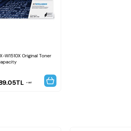
l Toner
rmansı sunar.
l belge çıktıları üretir.
ğıt tasarrufu sağlar.
nilir kullanım sunar.
n baskı işlerini destekler.
ük işletme maliyeti sağlar.
1X-W1510X Original Toner
Capacity
89.05
TL
VAT