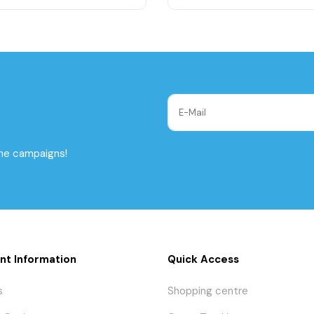
the campaigns!
nt Information
Quick Access
s
Shopping centre