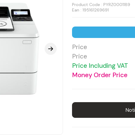
Product Code :
PYRZ0001189
Ean : 195161269691
Price
Price
Price Including VAT
Money Order Price
Noti