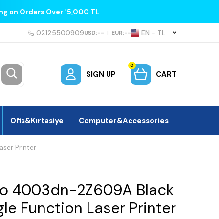
ing on Orders Over 15,000 TL
02125500909
EN − TL
USD:
--
|
EUR:
--
0
SIGN UP
CART
Ofis&Kırtasiye
Computer&Accessories
ser Printer
Pro 4003dn-2Z609A Black
le Function Laser Printer