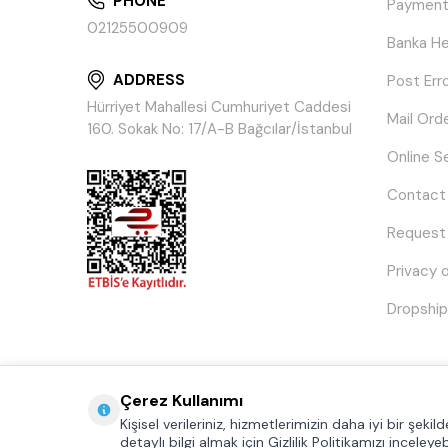
PHONE
Payment
02125500909
Banka He
ADDRESS
Post Err
Hürriyet Mahallesi Cumhuriyet Caddesi
Mail Ord
160. Sokak No: 17/A-B Bağcılar/İstanbul
Online S
Contact
Request
Privacy 
Dropship
Çerez Kullanımı
Kişisel verileriniz, hizmetlerimizin daha iyi bir şeki
detaylı bilgi almak için Gizlilik Politikamızı inceleyebi