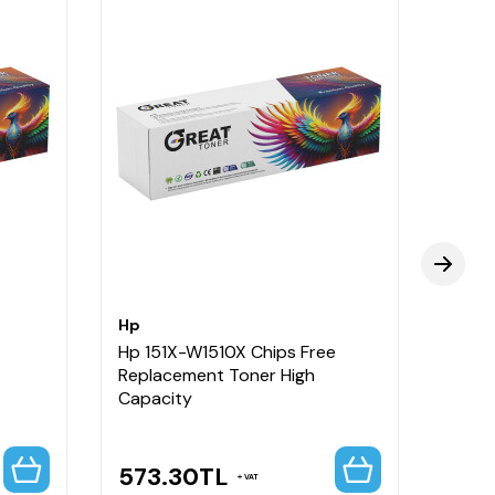
Hp
Hp
Hp 151X-W1510X Chips Free
Hp 15
Replacement Toner High
Repl
Capacity
573.30
TL
414
VAT