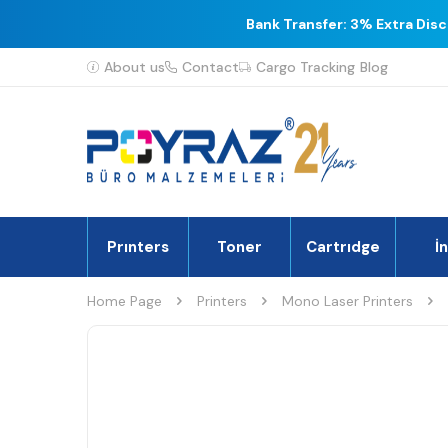
Bank Transfer: 3% Extra Dis
About us
Contact
Cargo Tracking
Blog
Prınters
Toner
Cartrıdge
İ
Home Page
Printers
Mono Laser Printers