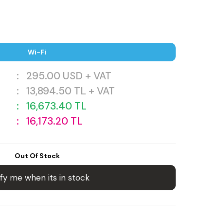
Wi-Fi
:
295.00
USD + VAT
:
13,894.50
TL + VAT
:
16,673.40
TL
:
16,173.20
TL
Out Of Stock
fy me when its in stock