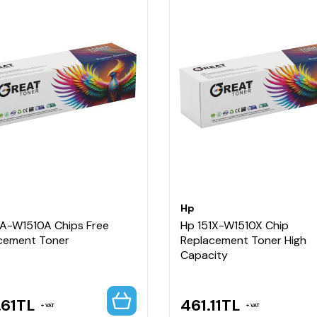
Hp
1A-W1510A Chips Free
Hp 151X-W1510X Chip
cement Toner
Replacement Toner High
Capacity
.61
TL
461.11
TL
VAT
VAT