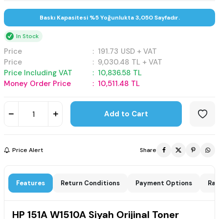
Baskı Kapasitesi %5 Yoğunlukta 3,050 Sayfadır.
In Stock
Price
:
191.73
USD + VAT
Price
:
9,030.48
TL + VAT
Price Including VAT
:
10,836.58
TL
Money Order Price
:
10,511.48
TL
Add to Cart
Price Alert
Share
Features
Return Conditions
Payment Options
Rat
HP 151A W1510A Siyah Orijinal Toner