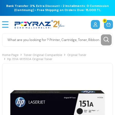
Bank Transfer: 3% Extra Discount • 2 Installments: 0 Commission
(Continuing) • Free Shipping on Orders Over 15,000 TL
0
Home Page
Toner Original Compatible
Orijinal Toner
Hp 151A-W1510A Original Toner