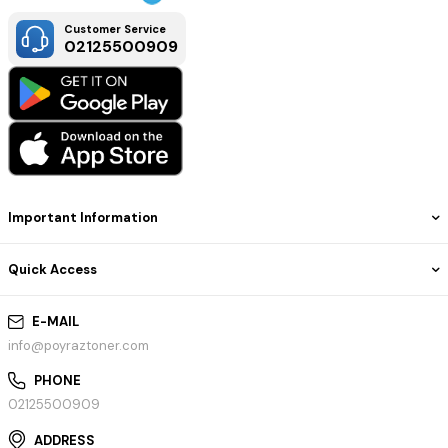
Customer Service
02125500909
Important Information
Quick Access
E-MAIL
info@poyraztoner.com
PHONE
02125500909
ADDRESS