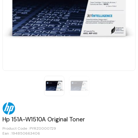
Hp 151A-W1510A Original Toner
Product Code :
PYRZ0000729
Ean : 194850663406