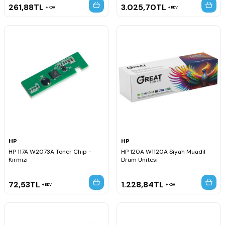
261,88
TL
3.025,70
TL
KDV
KDV
HP
HP
HP 117A W2073A Toner Chip -
HP 120A W1120A Siyah Muadil
Kırmızı
Drum Ünitesi
72,53
TL
1.228,84
TL
KDV
KDV