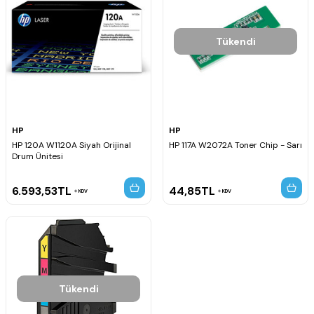
Tükendi
HP
HP
HP 120A W1120A Siyah Orijinal
HP 117A W2072A Toner Chip - Sarı
Drum Ünitesi
6.593,53
TL
44,85
TL
KDV
KDV
Tükendi