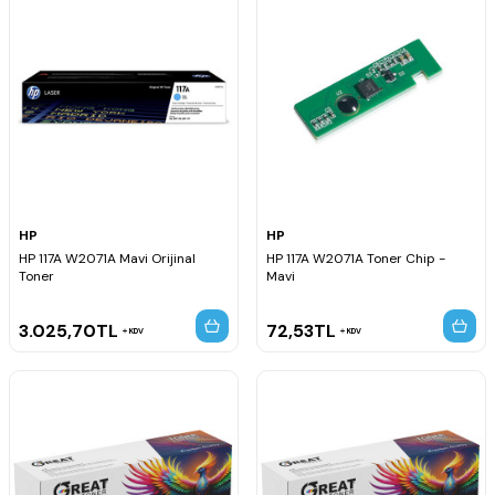
HP
HP
HP 117A W2071A Mavi Orijinal
HP 117A W2071A Toner Chip -
Toner
Mavi
3.025,70
TL
72,53
TL
KDV
KDV