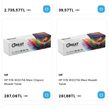
2.735,57
TL
39,57
TL
KDV
KDV
HP
HP
HP 117A W2071A Mavi Chipsiz
HP 117A W2071A Mavi Muadil
Muadil Toner
Toner
287,06
TL
261,88
TL
KDV
KDV