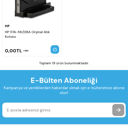
HP
HP 117A-5KZ38A Orijinal Atık
Kutusu
0,00
TL
KDV
Toplam 19 ürün bulunmaktadır.
E-Bülten Aboneliği
Kampanya ve yeniliklerden haberdar olmak için e-bültenimize abone
olun!