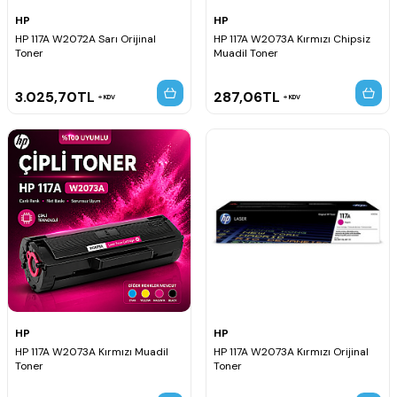
HP
HP
HP 117A W2072A Sarı Orijinal
HP 117A W2073A Kırmızı Chipsiz
Toner
Muadil Toner
3.025,70
TL
287,06
TL
KDV
KDV
HP
HP
HP 117A W2073A Kırmızı Muadil
HP 117A W2073A Kırmızı Orijinal
Toner
Toner