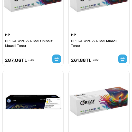
HP
HP
HP 117A W2072A Sarı Chipsiz
HP 117A W2072A Sarı Muadil
Muadil Toner
Toner
287,06
TL
261,88
TL
KDV
KDV