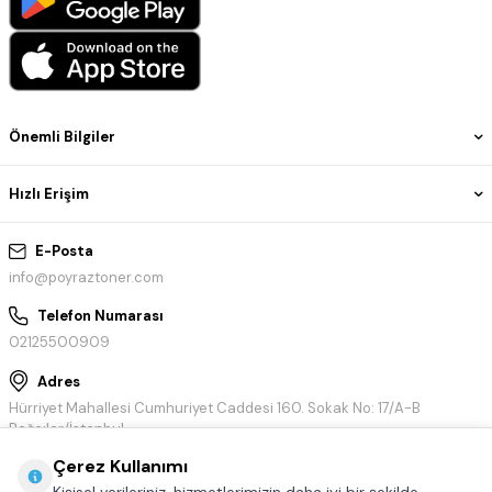
Önemli Bilgiler
Hızlı Erişim
E-Posta
info@poyraztoner.com
Telefon Numarası
02125500909
Adres
Hürriyet Mahallesi Cumhuriyet Caddesi 160. Sokak No: 17/A-B
Bağcılar/İstanbul
Çerez Kullanımı