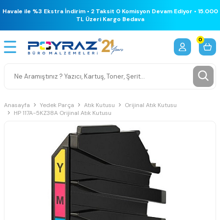
Havale ile %3 Ekstra İndirim • 2 Taksit 0 Komisyon Devam Ediyor • 15.000
TL Üzeri Kargo Bedava
0
Anasayfa
Yedek Parça
Atık Kutusu
Orijinal Atık Kutusu
HP 117A-5KZ38A Orijinal Atık Kutusu