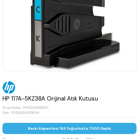
HP 117A-5KZ38A Orijinal Atık Kutusu
Ürün Kodu :
PYRZ0018557
Ean : 0193424926114
Baskı Kapasitesi %5 Yoğunlukta 7000 Sayfa.