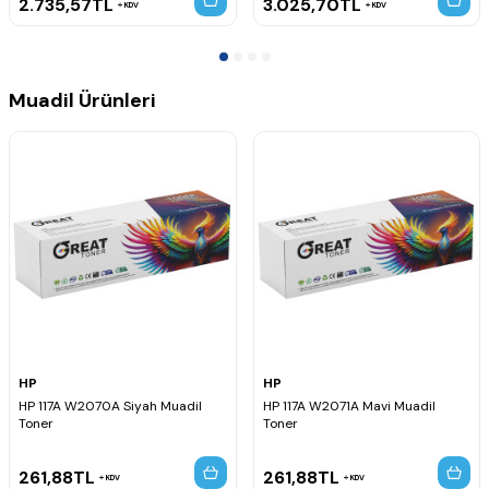
2.735,57
TL
3.025,70
TL
KDV
KDV
Muadil Ürünleri
HP
HP
HP 117A W2070A Siyah Muadil
HP 117A W2071A Mavi Muadil
Toner
Toner
261,88
TL
261,88
TL
KDV
KDV