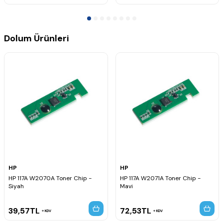
Dolum Ürünleri
HP
HP
HP 117A W2070A Toner Chip -
HP 117A W2071A Toner Chip -
Siyah
Mavi
39,57
TL
72,53
TL
KDV
KDV