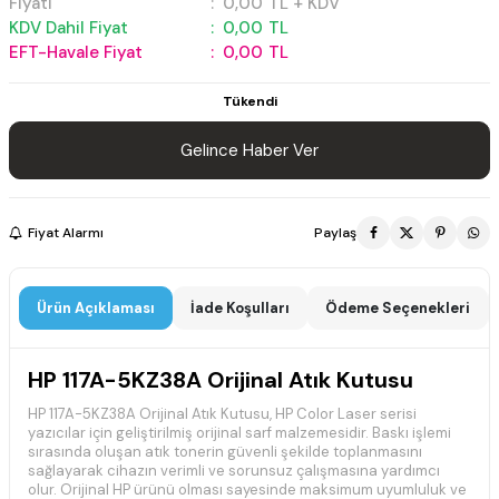
Fiyatı
:
0,00
TL + KDV
KDV Dahil Fiyat
:
0,00
TL
EFT-Havale Fiyat
:
0,00
TL
Tükendi
Gelince Haber Ver
Fiyat Alarmı
Paylaş
Ürün Açıklaması
İade Koşulları
Ödeme Seçenekleri
HP 117A-5KZ38A Orijinal Atık Kutusu
HP 117A-5KZ38A Orijinal Atık Kutusu, HP Color Laser serisi
yazıcılar için geliştirilmiş orijinal sarf malzemesidir. Baskı işlemi
sırasında oluşan atık tonerin güvenli şekilde toplanmasını
sağlayarak cihazın verimli ve sorunsuz çalışmasına yardımcı
olur. Orijinal HP ürünü olması sayesinde maksimum uyumluluk ve