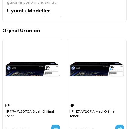
güvenilir performans sunar.
Uyumlu Modeller
HP Color Laser 150a (4ZB94A)
HP Color Laser 150nw (4ZB95A)
HP Color Laser MFP 178nw (4ZB96A)
Orjinal Ürünleri
HP Color Laser MFP 179fnw (4ZB97A)
Teknik Bilgiler
Ürün Kodu: 117A
Parça Numarası: 5KZ38A
Ürün Tipi: Atık Kutusu
Durumu: Orijinal
Baskı Kapasitesi: %5 Yoğunlukta 7000 Sayfa
HP
HP
HP 117A W2070A Siyah Orijinal
HP 117A W2071A Mavi Orijinal
Toner
Toner