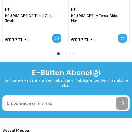
HP
HP
HP 305A CE410A Toner Chip -
HP 305A CE411A Toner Chip -
Siyah
Mavi
67,77
TL
67,77
TL
KDV
KDV
E-Bülten Aboneliği
Kampanya ve yeniliklerden haberdar olmak için e-bültenimize abone
olun!
Sosyal Medya