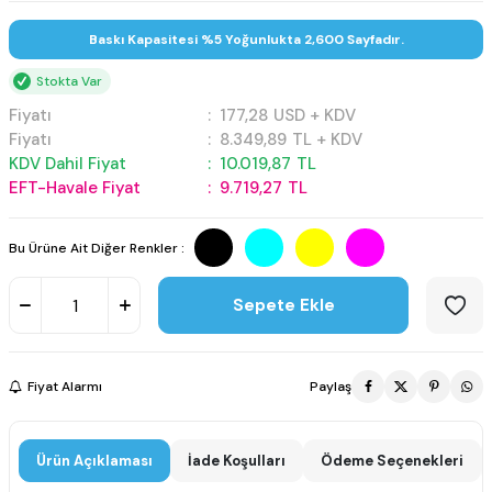
Baskı Kapasitesi %5 Yoğunlukta 2,600 Sayfadır.
Stokta Var
Fiyatı
:
177,28
USD + KDV
Fiyatı
:
8.349,89
TL + KDV
KDV Dahil Fiyat
:
10.019,87
TL
EFT-Havale Fiyat
:
9.719,27
TL
Bu Ürüne Ait Diğer Renkler :
Sepete Ekle
Fiyat Alarmı
Paylaş
Ürün Açıklaması
İade Koşulları
Ödeme Seçenekleri