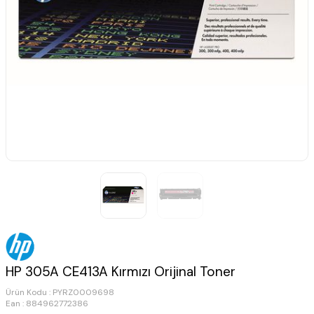
HP 305A CE413A Kırmızı Orijinal Toner
Ürün Kodu :
PYRZ0009698
Ean : 884962772386