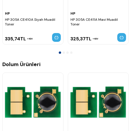
HP
HP
HP 305A CE410A Siyah Muadil
HP 305A CE411A Mavi Muadil
Toner
Toner
335,74
TL
325,37
TL
KDV
KDV
Dolum Ürünleri