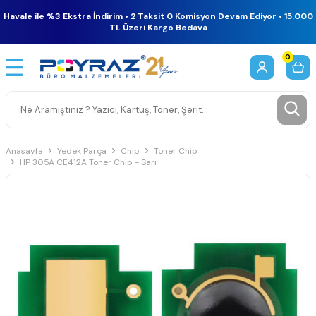
Havale ile %3 Ekstra İndirim • 2 Taksit 0 Komisyon Devam Ediyor • 15.000
TL Üzeri Kargo Bedava
0
Anasayfa
Yedek Parça
Chip
Toner Chip
HP 305A CE412A Toner Chip - Sarı