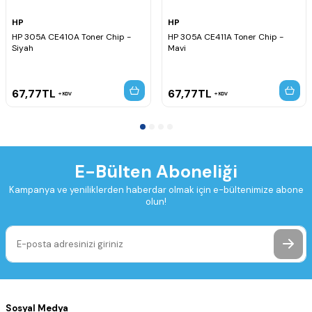
HP
HP
HP 305A CE410A Toner Chip -
HP 305A CE411A Toner Chip -
Siyah
Mavi
67,77
TL
67,77
TL
KDV
KDV
E-Bülten Aboneliği
Kampanya ve yeniliklerden haberdar olmak için e-bültenimize abone
olun!
Sosyal Medya