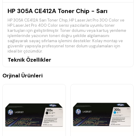
HP 305A CE412A Toner Chip - Sarı
HP 305A CE412A Sarı Toner Chip, HP LaserJet Pro 300 Color ve
HP LaserJet Pro 400 Color serisi yazıcılarla uyumlu toner
kartuşları için geliştirilmiştir. Toner dolumu veya kartuş yenileme
işlemlerinde yazıcının toneri doğru şekilde algılamasını
sağlayarak sayaç sıfırlama işlemini destekler. Kolay montajı ve
güvenilir yapısıyla profesyonel toner dolum uygulamaları için
ideal bir çözümdür.
Teknik Özellikler
Ürün Türü: Toner Chip
Uyumlu Toner Modeli: HP 305A
Orjinal Ürünleri
Ürün Kodu (MPN): CE412A
Renk: Sarı (Yellow)
Baskı Teknolojisi: Lazer
Kullanım Amacı: Toner tanıma ve sayaç sıfırlama
Ürün Ölçüleri: 5 × 5 × 1 cm
Desi: 1
Uyumlu Yazıcı Modelleri
HP LaserJet Pro 300 Color M351a
HP LaserJet Pro 300 Color MFP M375nw
HP LaserJet Pro 400 Color M451dn