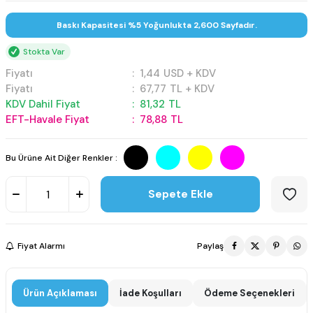
Baskı Kapasitesi %5 Yoğunlukta 2,600 Sayfadır.
Stokta Var
Fiyatı
:
1,44
USD + KDV
Fiyatı
:
67,77
TL + KDV
KDV Dahil Fiyat
:
81,32
TL
EFT-Havale Fiyat
:
78,88
TL
Bu Ürüne Ait Diğer Renkler :
Sepete Ekle
Fiyat Alarmı
Paylaş
Ürün Açıklaması
İade Koşulları
Ödeme Seçenekleri