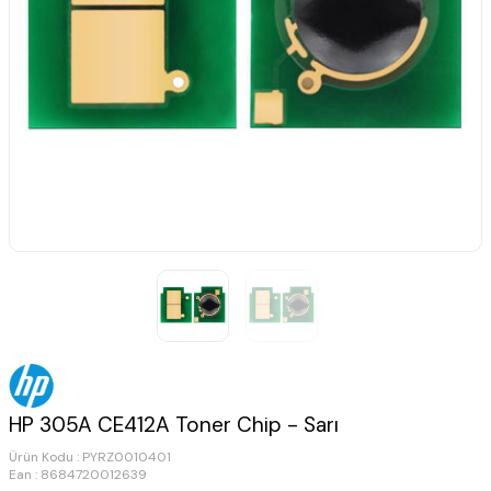
HP 305A CE412A Toner Chip - Sarı
Ürün Kodu :
PYRZ0010401
Ean : 8684720012639