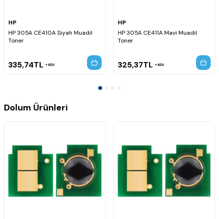
HP
HP
HP 305A CE410A Siyah Muadil
HP 305A CE411A Mavi Muadil
Toner
Toner
335,74
TL
325,37
TL
KDV
KDV
Dolum Ürünleri